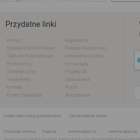
Przydatne linki
Pomoc
Regulaminy
Doładuj Online EP-Kartę / EM-Kartę
Polityka Prywatności
Tabliczki Przystankowe
Ustawienia Cookies
Przewoźnicy
Komunikaty
Zarejestruj Się
Projekty UE
Twoje Bilety
Zamówienia
Kontakt
Praca
Punkty Sprzedaży
Współpraca
indeks tabliczek przystankowych
Cenniki biletów online
Rozkład jazdy krajowy i międzynarodowy
Rozkład jazdy autobusów
Rozk
Pozostałe serwisy
hoper.pl
www.teroplan.cz
www.teroplan.de
Serwis używa danych GeoLite2 stworzonych przez firmę MaxMind
www.maxmi