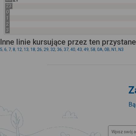
23
0
1
2
3
Inne linie kursujące przez ten przystan
5
,
6
,
7
,
8
,
12
,
13
,
18
,
26
,
29
,
32
,
36
,
37
,
40
,
43
,
49
,
58
,
0A
,
0B
,
N1
,
N3
Z
Bą