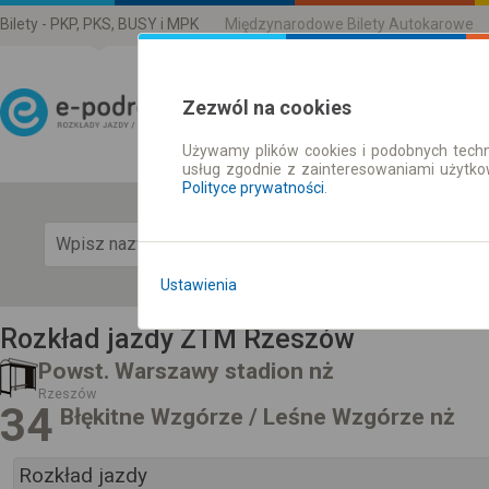
Bilety - PKP, PKS, BUSY i MPK
Międzynarodowe Bilety Autokarowe
Zezwól na cookies
Używamy plików cookies i podobnych techn
Rozkład Jazdy | Bilety
usług zgodnie z zainteresowaniami użytk
Polityce prywatności
.
Pok
Ustawienia
Rozkład jazdy ZTM Rzeszów
Powst. Warszawy stadion nż
Rzeszów
34
Błękitne Wzgórze / Leśne Wzgórze nż
Rozkład jazdy