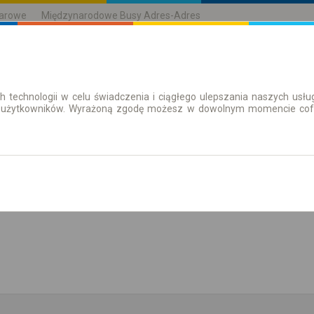
karowe
Międzynarodowe Busy Adres-Adres
h technologii w celu świadczenia i ciągłego ulepszania naszych us
| Bilety
Bilety okresowe
 użytkowników. Wyrażoną zgodę możesz w dowolnym momencie cofną
aż rozkład