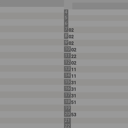
t
4
5
6
7
02
8
02
9
02
10
02
11
22
12
02
13
11
14
11
15
31
16
31
17
31
18
51
19
20
53
21
22