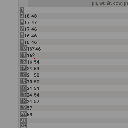
pn, wt, śr, czw, p
4
5
18
48
6
17
47
7
17
46
8
16
46
9
16
46
10
?
16
46
11
?
16
12
16
54
13
24
54
14
21
50
15
20
50
16
24
54
17
24
54
18
24
57
19
57
20
59
21
22