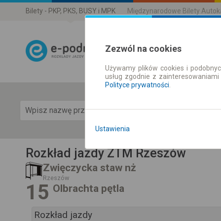
Bilety - PKP, PKS, BUSY i MPK
Międzynarodowe Bilety Auto
Zezwól na cookies
Używamy plików cookies i podobnyc
Rozkład Jazdy 
usług zgodnie z zainteresowaniami
Polityce prywatności
.
Pok
Ustawienia
Rozkład jazdy ZTM Rzeszów
Zwięczycka staw nż
Rzeszów
15
Olbrachta pętla
Rozkład jazdy