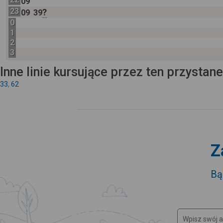
09
23
?
09
39
0
1
2
3
Inne linie kursujące przez ten przystan
33
,
62
Z
Bą