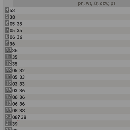
pn, wt, śr, czw, pt
4
53
5
38
6
05
35
7
05
35
8
06
36
9
36
10
36
11
35
12
35
13
05
32
14
05
33
15
03
33
16
03
36
17
06
36
18
06
36
19
08
38
20
?
08
38
21
39
22