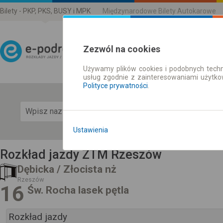
Bilety - PKP, PKS, BUSY i MPK
Międzynarodowe Bilety Autokarowe
Zezwól na cookies
Używamy plików cookies i podobnych techn
Rozkład Jazdy | Bilety
usług zgodnie z zainteresowaniami użytk
Polityce prywatności
.
Pok
Ustawienia
Rozkład jazdy ZTM Rzeszów
Dębicka / Złocista nż
Rzeszów
16
Św. Rocha lasek pętla
Rozkład jazdy