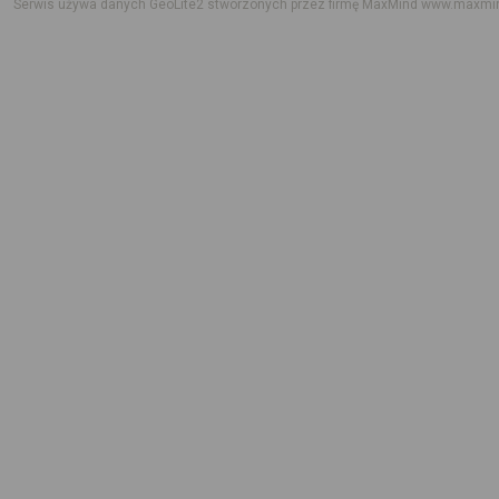
Serwis używa danych GeoLite2 stworzonych przez firmę MaxMind
www.maxmi