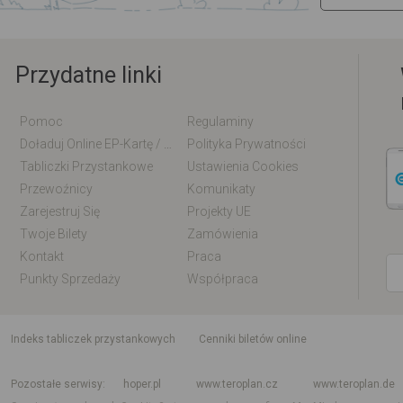
Przydatne linki
Pomoc
Regulaminy
Doładuj Online EP-Kartę / EM-Kartę
Polityka Prywatności
Tabliczki Przystankowe
Ustawienia Cookies
Przewoźnicy
Komunikaty
Zarejestruj Się
Projekty UE
Twoje Bilety
Zamówienia
Kontakt
Praca
Punkty Sprzedaży
Współpraca
indeks tabliczek przystankowych
Cenniki biletów online
Rozkład jazdy krajowy i międzynarodowy
Rozkład jazdy autobusów
Rozk
Pozostałe serwisy
hoper.pl
www.teroplan.cz
www.teroplan.de