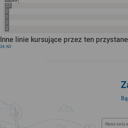
23
0
1
2
3
Inne linie kursujące przez ten przystan
34
,
N3
Z
Bą