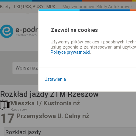
Bilety - PKP, PKS, BUSY i MPK
Międzynarodowe Bilety Autokarowe
Zezwól na cookies
Używamy plików cookies i podobnych techn
Rozkład Jazdy | Bilety
usług zgodnie z zainteresowaniami użytk
Polityce prywatności
.
Pok
Ustawienia
Rozkład jazdy ZTM Rzeszów
Mieszka I / Kustronia nż
Rzeszów
17
Przemysłowa U. Celny nż
Rozkład jazdy