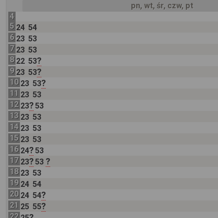
pn, wt, śr, czw, pt
4
5
24
54
6
23
53
7
23
53
8
?
22
53
9
?
23
53
10
?
23
53
11
23
53
12
?
23
53
13
23
53
14
23
53
15
23
53
16
?
24
53
17
?
?
23
53
18
23
53
19
24
54
20
?
24
54
21
?
25
55
22
?
25