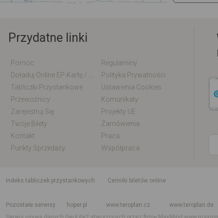
Przydatne linki
Pomoc
Regulaminy
Doładuj Online EP-Kartę / EM-Kartę
Polityka Prywatności
Tabliczki Przystankowe
Ustawienia Cookies
Przewoźnicy
Komunikaty
Zarejestruj Się
Projekty UE
Twoje Bilety
Zamówienia
Kontakt
Praca
Punkty Sprzedaży
Współpraca
indeks tabliczek przystankowych
Cenniki biletów online
Rozkład jazdy krajowy i międzynarodowy
Rozkład jazdy autobusów
Rozk
Pozostałe serwisy
hoper.pl
www.teroplan.cz
www.teroplan.de
Serwis używa danych GeoLite2 stworzonych przez firmę MaxMind
www.maxmi