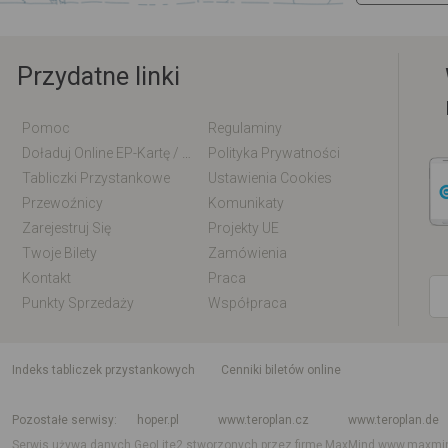
Przydatne linki
Pomoc
Regulaminy
Doładuj Online EP-Kartę / EM-Kartę
Polityka Prywatności
Tabliczki Przystankowe
Ustawienia Cookies
Przewoźnicy
Komunikaty
Zarejestruj Się
Projekty UE
Twoje Bilety
Zamówienia
Kontakt
Praca
Punkty Sprzedaży
Współpraca
indeks tabliczek przystankowych
Cenniki biletów online
Rozkład jazdy krajowy i międzynarodowy
Rozkład jazdy autobusów
Rozk
Pozostałe serwisy
hoper.pl
www.teroplan.cz
www.teroplan.de
Serwis używa danych GeoLite2 stworzonych przez firmę MaxMind
www.maxmi