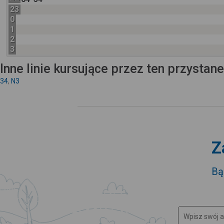
23
0
1
2
3
Inne linie kursujące przez ten przystan
34
,
N3
Z
Bą