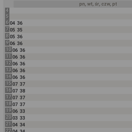
pn, wt, śr, czw, pt
4
5
6
04
36
7
05
35
8
05
36
9
06
36
10
06
36
11
06
36
12
06
36
13
06
36
14
06
36
15
07
37
16
07
38
17
07
37
18
07
37
19
06
33
20
03
33
21
04
34
22
04
34