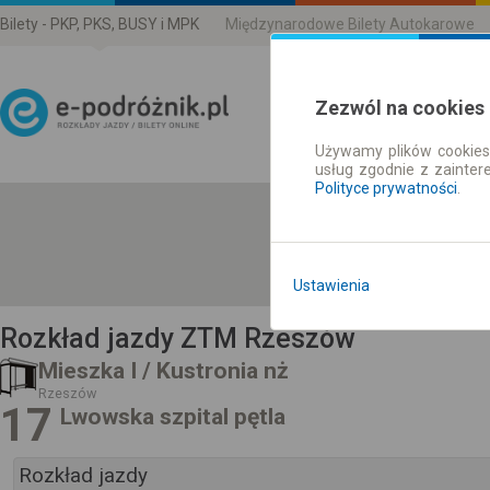
Bilety - PKP, PKS, BUSY i MPK
Międzynarodowe Bilety Autokarowe
Zezwól na cookies
Używamy plików cookies 
Rozkład Jazdy | Bilety
usług zgodnie z zainte
Polityce prywatności
.
Ustawienia
Rozkład jazdy ZTM Rzeszów
Mieszka I / Kustronia nż
Rzeszów
17
Lwowska szpital pętla
Rozkład jazdy