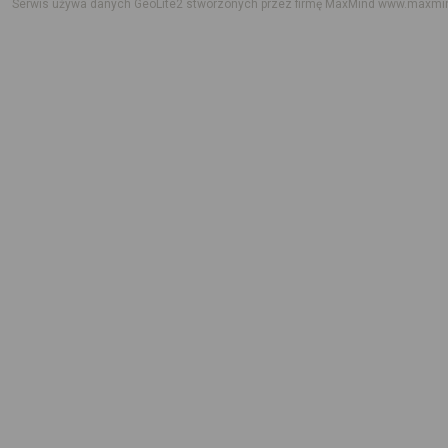
Serwis używa danych GeoLite2 stworzonych przez firmę MaxMind
www.maxmi