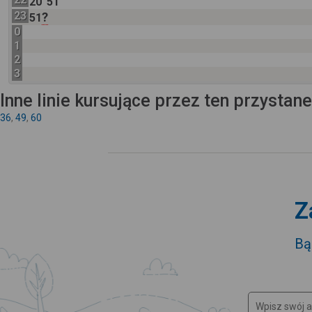
20
51
23
?
51
0
1
2
3
Inne linie kursujące przez ten przystan
36
,
49
,
60
Z
Bą