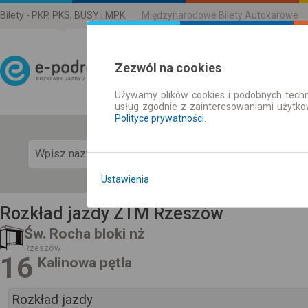
Bilety - PKP, PKS, BUSY i MPK
Międzynarodowe Bilety Autokarowe
Zezwól na cookies
Używamy plików cookies i podobnych techn
Rozkład Jazdy | Bilety
usług zgodnie z zainteresowaniami użytk
Polityce prywatności
.
Pok
Ustawienia
Rozkład jazdy ZTM Rzeszów
Św. Rocha bloki nż
Rzeszów
16
Kalinowa pętla
Rozkład jazdy