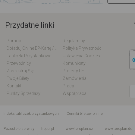
Przydatne linki
Pomoc
Regulaminy
Doładuj Online EP-Kartę / EM-Kartę
Polityka Prywatności
Tabliczki Przystankowe
Ustawienia Cookies
Przewoźnicy
Komunikaty
Zarejestruj Się
Projekty UE
Twoje Bilety
Zamówienia
Kontakt
Praca
Punkty Sprzedaży
Współpraca
indeks tabliczek przystankowych
Cenniki biletów online
Rozkład jazdy krajowy i międzynarodowy
Rozkład jazdy autobusów
Rozk
Pozostałe serwisy
hoper.pl
www.teroplan.cz
www.teroplan.de