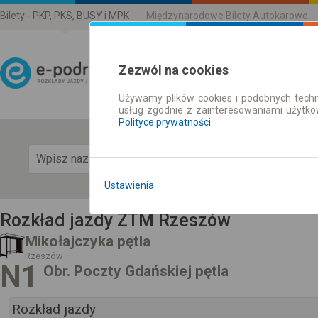
Bilety - PKP, PKS, BUSY i MPK
Międzynarodowe Bilety Autokarowe
Zezwól na cookies
Używamy plików cookies i podobnych techn
Rozkład Jazdy | Bilety
usług zgodnie z zainteresowaniami użytk
Polityce prywatności
.
Pok
Ustawienia
Rozkład jazdy ZTM Rzeszów
Mikołajczyka pętla
Rzeszów
N1
Obr. Poczty Gdańskiej pętla
Rozkład jazdy