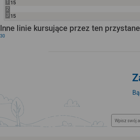
1
15
2
3
15
Inne linie kursujące przez ten przystan
30
Z
Bą