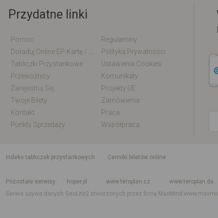
Przydatne linki
Pomoc
Regulaminy
Doładuj Online EP-Kartę / EM-Kartę
Polityka Prywatności
Tabliczki Przystankowe
Ustawienia Cookies
Przewoźnicy
Komunikaty
Zarejestruj Się
Projekty UE
Twoje Bilety
Zamówienia
Kontakt
Praca
Punkty Sprzedaży
Współpraca
indeks tabliczek przystankowych
Cenniki biletów online
Rozkład jazdy krajowy i międzynarodowy
Rozkład jazdy autobusów
Rozk
Pozostałe serwisy
hoper.pl
www.teroplan.cz
www.teroplan.de
Serwis używa danych GeoLite2 stworzonych przez firmę MaxMind
www.maxmi