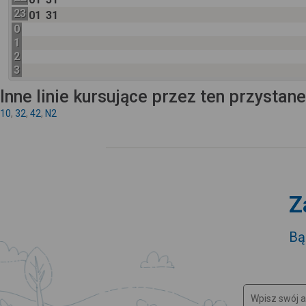
23
01
31
0
1
2
3
Inne linie kursujące przez ten przystan
10
,
32
,
42
,
N2
Z
Bą