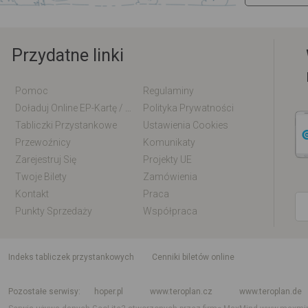
Przydatne linki
Pomoc
Regulaminy
Doładuj Online EP-Kartę / EM-Kartę
Polityka Prywatności
Tabliczki Przystankowe
Ustawienia Cookies
Przewoźnicy
Komunikaty
Zarejestruj Się
Projekty UE
Twoje Bilety
Zamówienia
Kontakt
Praca
Punkty Sprzedaży
Współpraca
indeks tabliczek przystankowych
Cenniki biletów online
Rozkład jazdy krajowy i międzynarodowy
Rozkład jazdy autobusów
Rozk
Pozostałe serwisy
hoper.pl
www.teroplan.cz
www.teroplan.de