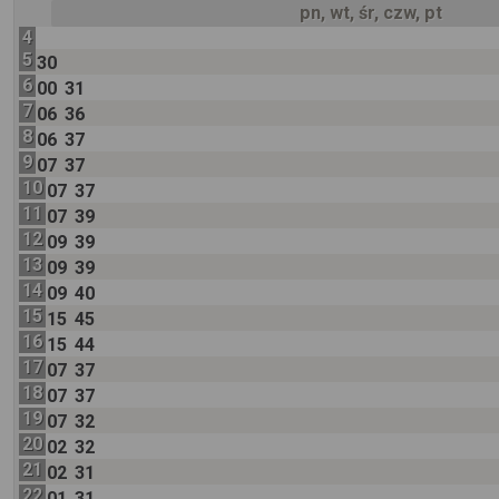
pn, wt, śr, czw, pt
4
5
30
6
00
31
7
06
36
8
06
37
9
07
37
10
07
37
11
07
39
12
09
39
13
09
39
14
09
40
15
15
45
16
15
44
17
07
37
18
07
37
19
07
32
20
02
32
21
02
31
22
01
31