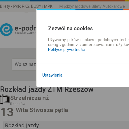
Bilety - PKP, PKS, BUSY i MPK
Międzynarodowe Bilety Autokarowe
Zezwól na cookies
Używamy plików cookies i podobnych techn
Rozkład Jazdy | Bilety
usług zgodnie z zainteresowaniami użytk
Polityce prywatności
.
Pok
Ustawienia
Rozkład jazdy ZTM Rzeszów
Strzelnicza nż
Rzeszów
13
Wita Stwosza pętla
Rozkład jazdy