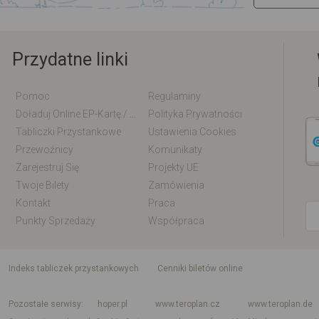
Przydatne linki
Pomoc
Regulaminy
Doładuj Online EP-Kartę / EM-Kartę
Polityka Prywatności
Tabliczki Przystankowe
Ustawienia Cookies
Przewoźnicy
Komunikaty
Zarejestruj Się
Projekty UE
Twoje Bilety
Zamówienia
Kontakt
Praca
Punkty Sprzedaży
Współpraca
indeks tabliczek przystankowych
Cenniki biletów online
Rozkład jazdy krajowy i międzynarodowy
Rozkład jazdy autobusów
Rozk
Pozostałe serwisy
hoper.pl
www.teroplan.cz
www.teroplan.de