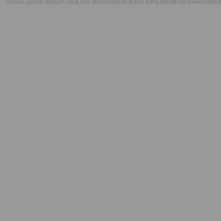
Serwis używa danych GeoLite2 stworzonych przez firmę MaxMind
www.maxmi