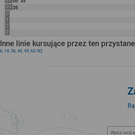
05
35
23
35
0
1
2
3
Inne linie kursujące przez ten przystan
6
,
14
,
36
,
46
,
49
,
60
,
N2
Z
Bą