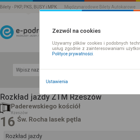
Bilety - PKP, PKS, BUSY i MPK
Międzynarodowe Bilety Autokarowe
Zezwól na cookies
Używamy plików cookies i podobnych techn
Rozkład Jazdy | Bilety
usług zgodnie z zainteresowaniami użytk
Polityce prywatności
.
Pok
Ustawienia
Rozkład jazdy ZTM Rzeszów
Paderewskiego kościół
Rzeszów
16
Św. Rocha lasek pętla
Rozkład jazdy