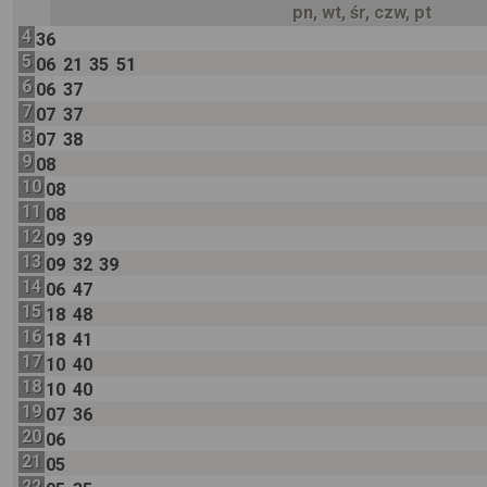
pn, wt, śr, czw, pt
4
36
5
06
21
35
51
6
06
37
7
07
37
8
07
38
9
08
10
08
11
08
12
09
39
13
09
32
39
14
06
47
15
18
48
16
18
41
17
10
40
18
10
40
19
07
36
20
06
21
05
22