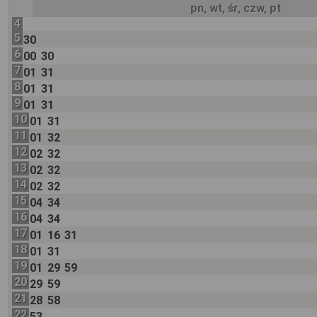
pn, wt, śr, czw, pt
4
5
30
6
00
30
7
01
31
8
01
31
9
01
31
10
01
31
11
01
32
12
02
32
13
02
32
14
02
32
15
04
34
16
04
34
17
01
16
31
18
01
31
19
01
29
59
20
29
59
21
28
58
22
53