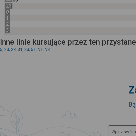
23
0
1
2
3
Inne linie kursujące przez ten przystan
5
,
23
,
28
,
31
,
33
,
51
,
N1
,
N3
Z
Bą