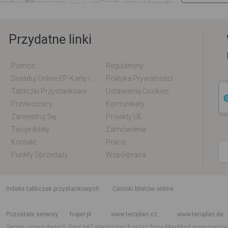
Przydatne linki
Pomoc
Regulaminy
Doładuj Online EP-Kartę / EM-Kartę
Polityka Prywatności
Tabliczki Przystankowe
Ustawienia Cookies
Przewoźnicy
Komunikaty
Zarejestruj Się
Projekty UE
Twoje Bilety
Zamówienia
Kontakt
Praca
Punkty Sprzedaży
Współpraca
indeks tabliczek przystankowych
Cenniki biletów online
Rozkład jazdy krajowy i międzynarodowy
Rozkład jazdy autobusów
Rozk
Pozostałe serwisy
hoper.pl
www.teroplan.cz
www.teroplan.de
Serwis używa danych GeoLite2 stworzonych przez firmę MaxMind
www.maxmi