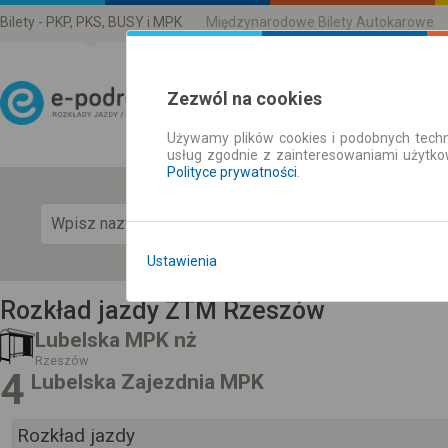
Bilety - PKP, PKS, BUSY i MPK
Międzynarodowe Bilety Autokarowe
Zezwól na cookies
Używamy plików cookies i podobnych techn
Rozkład Jazdy | Bilety
usług zgodnie z zainteresowaniami użytk
Polityce prywatności
.
Pok
Ustawienia
Rozkład jazdy ZTM Rzeszów
Lubelska MPK nż
Rzeszów
4
Lubelska Zajezdnia MPK
Rozkład jazdy