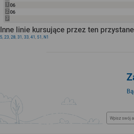
1
06
2
06
3
Inne linie kursujące przez ten przystan
5
,
23
,
28
,
31
,
33
,
41
,
51
,
N1
Z
Bą