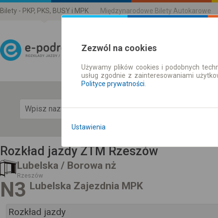
Bilety - PKP, PKS, BUSY i MPK
Międzynarodowe Bilety Autokarowe
Zezwól na cookies
Używamy plików cookies i podobnych techn
Rozkład Jazdy | Bilety
usług zgodnie z zainteresowaniami użytk
Polityce prywatności
.
Pok
Ustawienia
Rozkład jazdy ZTM Rzeszów
Lubelska / Borowa nż
Rzeszów
N3
Lubelska Zajezdnia MPK
Rozkład jazdy