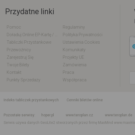
Przydatne linki
Pomoc
Regulaminy
Doładuj Online EP-Kartę / EM-Kartę
Polityka Prywatności
Tabliczki Przystankowe
Ustawienia Cookies
Przewoźnicy
Komunikaty
Zarejestruj Się
Projekty UE
Twoje Bilety
Zamówienia
Kontakt
Praca
Punkty Sprzedaży
Współpraca
indeks tabliczek przystankowych
Cenniki biletów online
Rozkład jazdy krajowy i międzynarodowy
Rozkład jazdy autobusów
Rozk
Pozostałe serwisy
hoper.pl
www.teroplan.cz
www.teroplan.de
Serwis używa danych GeoLite2 stworzonych przez firmę MaxMind
www.maxmi