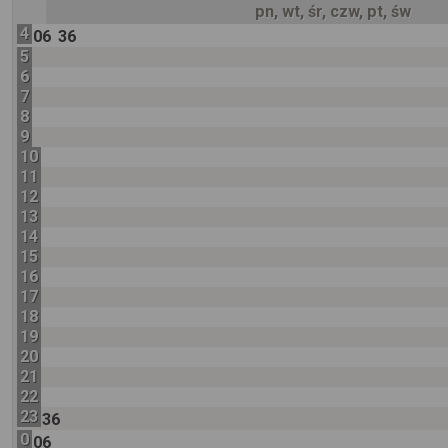
pn, wt, śr, czw, pt, św
4
06
36
5
6
7
8
9
10
11
12
13
14
15
16
17
18
19
20
21
22
23
36
0
06