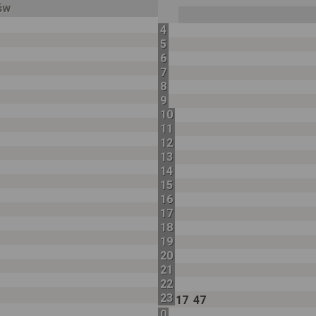
 św
4
5
6
7
8
9
10
11
12
13
14
15
16
17
18
19
20
21
22
23
17
47
0