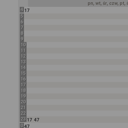
pn, wt, śr, czw, pt,
4
17
5
6
7
8
9
10
11
12
13
14
15
16
17
18
19
20
21
22
23
17
47
0
47