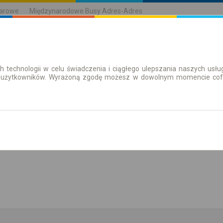
karowe
Międzynarodowe Busy Adres-Adres
h technologii w celu świadczenia i ciągłego ulepszania naszych us
| Bilety
Bilety okresowe
 użytkowników. Wyrażoną zgodę możesz w dowolnym momencie cofną
aż rozkład