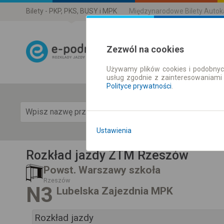
Bilety - PKP, PKS, BUSY i MPK
Międzynarodowe Bilety Auto
Zezwól na cookies
Używamy plików cookies i podobnyc
Rozkład Jazdy 
usług zgodnie z zainteresowaniami
Polityce prywatności
.
Pok
Ustawienia
Rozkład jazdy ZTM Rzeszów
Powst. Warszawy szkoła
Rzeszów
N3
Lubelska Zajezdnia MPK
Rozkład jazdy