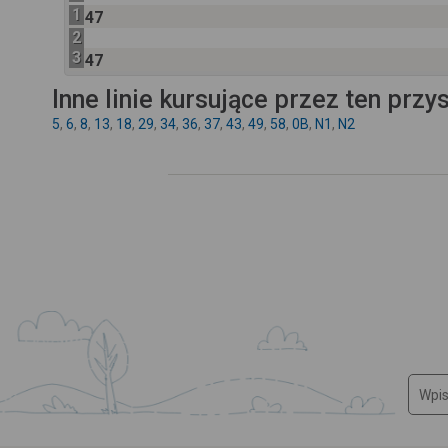
1
47
2
3
47
Inne linie kursujące przez ten przy
5
,
6
,
8
,
13
,
18
,
29
,
34
,
36
,
37
,
43
,
49
,
58
,
0B
,
N1
,
N2