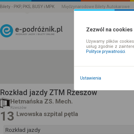
Bilety - PKP, PKS, BUSY i MPK
Międzynarodowe Bilety Autokarowe
Zezwól na cookies
Używamy plików cookies 
Rozkład Jazdy | Bilety
usług zgodnie z zainte
Polityce prywatności
.
Ustawienia
Rozkład jazdy ZTM Rzeszów
Hetmańska ZS. Mech.
Rzeszów
13
Lwowska szpital pętla
Rozkład jazdy