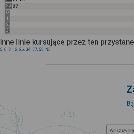
23
27
0
1
2
3
Inne linie kursujące przez ten przystan
5
,
6
,
8
,
12
,
26
,
34
,
37
,
58
,
N3
Z
Bą