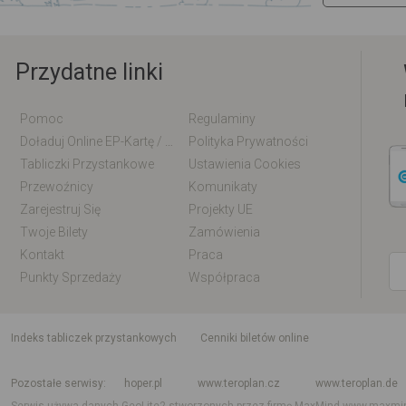
Przydatne linki
Pomoc
Regulaminy
Doładuj Online EP-Kartę / EM-Kartę
Polityka Prywatności
Tabliczki Przystankowe
Ustawienia Cookies
Przewoźnicy
Komunikaty
Zarejestruj Się
Projekty UE
Twoje Bilety
Zamówienia
Kontakt
Praca
Punkty Sprzedaży
Współpraca
indeks tabliczek przystankowych
Cenniki biletów online
Rozkład jazdy krajowy i międzynarodowy
Rozkład jazdy autobusów
Rozk
Pozostałe serwisy
hoper.pl
www.teroplan.cz
www.teroplan.de