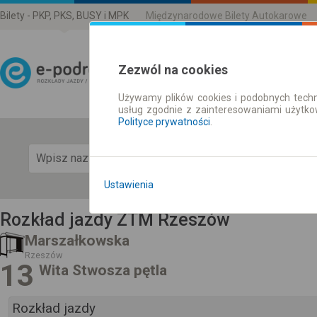
Bilety - PKP, PKS, BUSY i MPK
Międzynarodowe Bilety Autokarowe
Zezwól na cookies
Używamy plików cookies i podobnych techn
Rozkład Jazdy | Bilety
usług zgodnie z zainteresowaniami użytk
Polityce prywatności
.
Pok
Ustawienia
Rozkład jazdy ZTM Rzeszów
Marszałkowska
Rzeszów
13
Wita Stwosza pętla
Rozkład jazdy