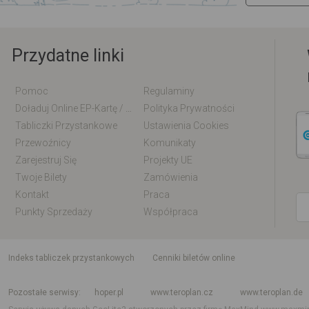
Przydatne linki
Pomoc
Regulaminy
Doładuj Online EP-Kartę / EM-Kartę
Polityka Prywatności
Tabliczki Przystankowe
Ustawienia Cookies
Przewoźnicy
Komunikaty
Zarejestruj Się
Projekty UE
Twoje Bilety
Zamówienia
Kontakt
Praca
Punkty Sprzedaży
Współpraca
indeks tabliczek przystankowych
Cenniki biletów online
Rozkład jazdy krajowy i międzynarodowy
Rozkład jazdy autobusów
Rozk
Pozostałe serwisy
hoper.pl
www.teroplan.cz
www.teroplan.de