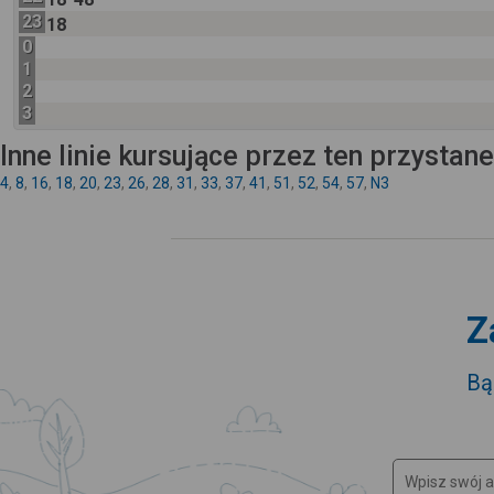
23
18
0
1
2
3
Inne linie kursujące przez ten przystan
4
,
8
,
16
,
18
,
20
,
23
,
26
,
28
,
31
,
33
,
37
,
41
,
51
,
52
,
54
,
57
,
N3
Z
Bą