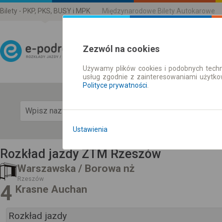
Bilety - PKP, PKS, BUSY i MPK
Międzynarodowe Bilety Autokarowe
Zezwól na cookies
Używamy plików cookies i podobnych techn
Rozkład Jazdy | Bilety
usług zgodnie z zainteresowaniami użytk
Polityce prywatności
.
Pok
Ustawienia
Rozkład jazdy ZTM Rzeszów
Warszawska / Borowa nż
Rzeszów
4
Krasne Auchan
Rozkład jazdy