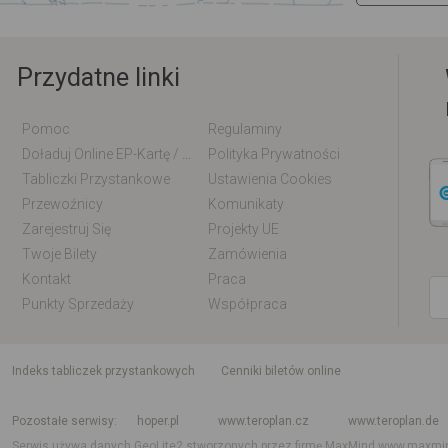
Przydatne linki
Pomoc
Regulaminy
Doładuj Online EP-Kartę / EM-Kartę
Polityka Prywatności
Tabliczki Przystankowe
Ustawienia Cookies
Przewoźnicy
Komunikaty
Zarejestruj Się
Projekty UE
Twoje Bilety
Zamówienia
Kontakt
Praca
Punkty Sprzedaży
Współpraca
indeks tabliczek przystankowych
Cenniki biletów online
Rozkład jazdy krajowy i międzynarodowy
Rozkład jazdy autobusów
Rozk
Pozostałe serwisy
hoper.pl
www.teroplan.cz
www.teroplan.de
Serwis używa danych GeoLite2 stworzonych przez firmę MaxMind
www.maxmi