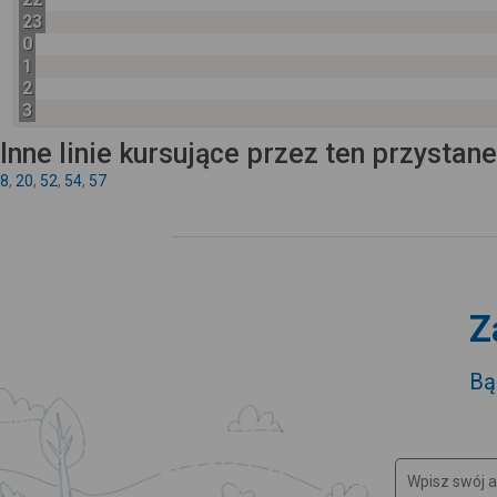
23
0
1
2
3
Inne linie kursujące przez ten przystan
8
,
20
,
52
,
54
,
57
Z
Bą