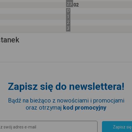
23
02
0
1
2
3
stanek
Zapisz się do newslettera!
Bądź na bieżąco z nowościami i promocjami
oraz otrzymaj
kod promocyjny
Zapisz się