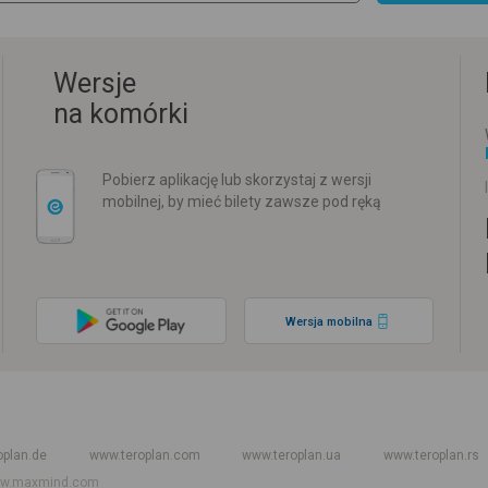
Wersje
na komórki
Pobierz aplikację lub skorzystaj z wersji
mobilnej, by mieć bilety zawsze pod ręką
Wersja mobilna
w
Rozkład jazdy PKP
Rozkład jazdy autokarów międzynarodowych
Rozkła
oplan.de
www.teroplan.com
www.teroplan.ua
www.teroplan.rs
w.maxmind.com