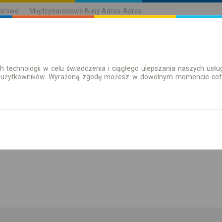
karowe
Międzynarodowe Busy Adres-Adres
h technologii w celu świadczenia i ciągłego ulepszania naszych us
| Bilety
Bilety okresowe
 użytkowników. Wyrażoną zgodę możesz w dowolnym momencie cofną
aż rozkład