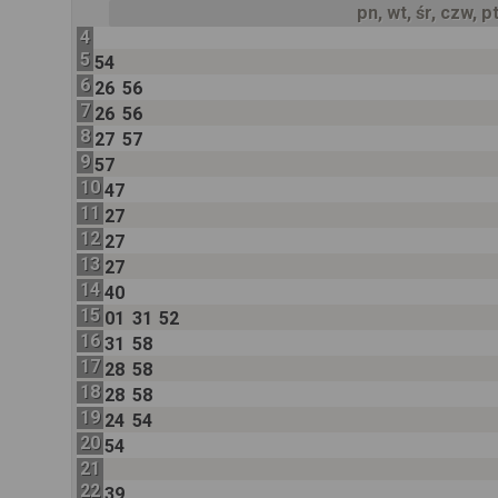
pn, wt, śr, czw, p
4
5
54
6
26
56
7
26
56
8
27
57
9
57
10
47
11
27
12
27
13
27
14
40
15
01
31
52
16
31
58
17
28
58
18
28
58
19
24
54
20
54
21
22
39