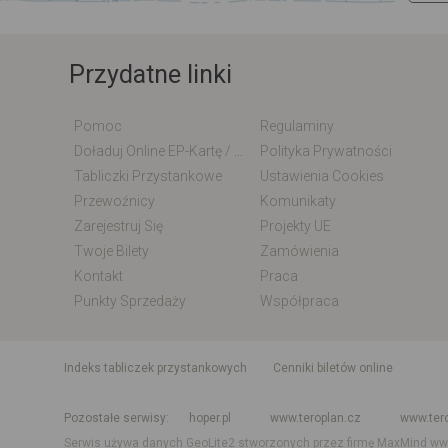
Przydatne linki
Pomoc
Regulaminy
Doładuj Online EP-Kartę / EM-Kartę
Polityka Prywatności
Tabliczki Przystankowe
Ustawienia Cookies
Przewoźnicy
Komunikaty
Zarejestruj Się
Projekty UE
Twoje Bilety
Zamówienia
Kontakt
Praca
Punkty Sprzedaży
Współpraca
indeks tabliczek przystankowych
Cenniki biletów online
Rozkład jazdy krajowy i międzynarodowy
Rozkład jazdy autobusó
Pozostałe serwisy
hoper.pl
www.teroplan.cz
www.ter
Serwis używa danych GeoLite2 stworzonych przez firmę MaxMind
ww