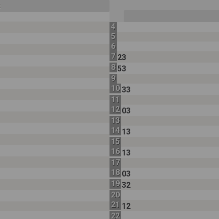
t
4
5
6
7
23
8
53
9
10
33
11
12
03
13
14
13
15
16
13
17
18
03
19
32
20
21
12
22