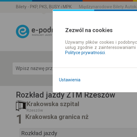
Bilety - PKP, PKS, BUSY i MPK
Międzynarodowe Bilety Auto
Zezwól na cookies
Używamy plików cookies i podobnyc
Rozkład Jazdy 
usług zgodnie z zainteresowaniami
Polityce prywatności
.
Pok
Ustawienia
Rozkład jazdy ZTM Rzeszów
Krakowska szpital
Rzeszów
1
Krakowska granica nż
Rozkład jazdy