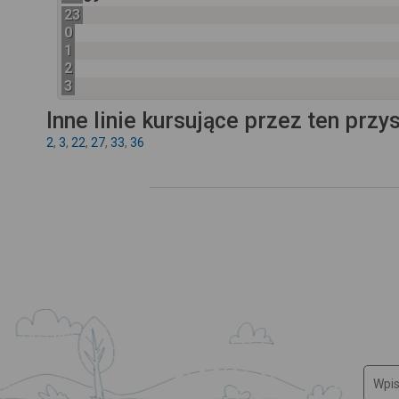
23
0
1
2
3
Inne linie kursujące przez ten przy
2
,
3
,
22
,
27
,
33
,
36