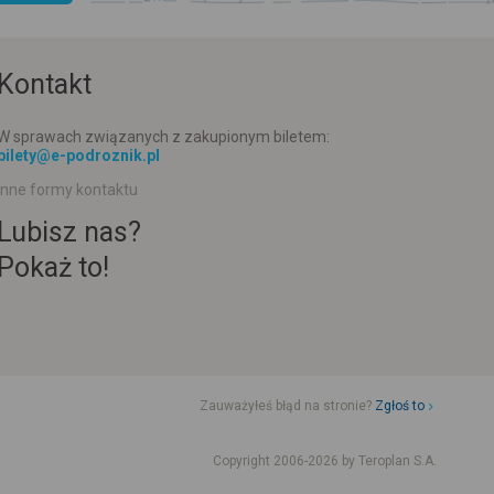
Kontakt
W sprawach związanych z zakupionym biletem:
bilety@e-podroznik.pl
Inne formy kontaktu
Lubisz nas?
Pokaż to!
Zauważyłeś błąd na stronie?
Zgłoś to
d jazdy komunikacji miejskiej
Rozkład jazdy busów od adresu-adresu
Copyright 2006-2026 by Teroplan S.A.