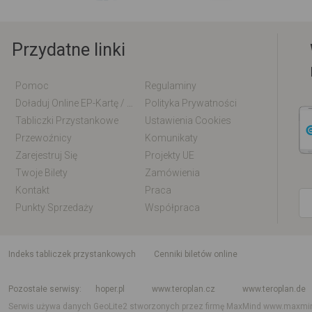
Przydatne linki
Pomoc
Regulaminy
Doładuj Online EP-Kartę / EM-Kartę
Polityka Prywatności
Tabliczki Przystankowe
Ustawienia Cookies
Przewoźnicy
Komunikaty
Zarejestruj Się
Projekty UE
Twoje Bilety
Zamówienia
Kontakt
Praca
Punkty Sprzedaży
Współpraca
indeks tabliczek przystankowych
Cenniki biletów online
Rozkład jazdy krajowy i międzynarodowy
Rozkład jazdy autobusów
Rozk
Pozostałe serwisy
hoper.pl
www.teroplan.cz
www.teroplan.de
Serwis używa danych GeoLite2 stworzonych przez firmę MaxMind
www.maxmi