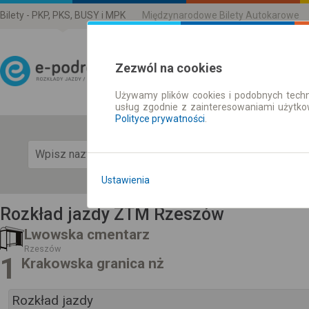
Bilety - PKP, PKS, BUSY i MPK
Międzynarodowe Bilety Autokarowe
Zezwól na cookies
Używamy plików cookies i podobnych techn
Rozkład Jazdy | Bilety
usług zgodnie z zainteresowaniami użytk
Polityce prywatności
.
Pok
Ustawienia
Rozkład jazdy ZTM Rzeszów
Lwowska cmentarz
Rzeszów
1
Krakowska granica nż
Rozkład jazdy