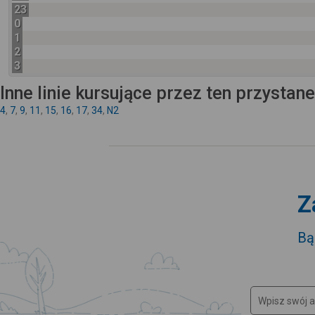
23
0
1
2
3
Inne linie kursujące przez ten przystan
4
,
7
,
9
,
11
,
15
,
16
,
17
,
34
,
N2
Z
Bą