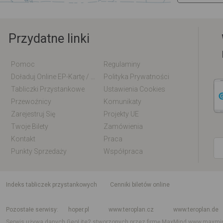
Przydatne linki
Pomoc
Regulaminy
Doładuj Online EP-Kartę / EM-Kartę
Polityka Prywatności
Tabliczki Przystankowe
Ustawienia Cookies
Przewoźnicy
Komunikaty
Zarejestruj Się
Projekty UE
Twoje Bilety
Zamówienia
Kontakt
Praca
Punkty Sprzedaży
Współpraca
indeks tabliczek przystankowych
Cenniki biletów online
Rozkład jazdy krajowy i międzynarodowy
Rozkład jazdy autobusów
Rozk
Pozostałe serwisy
hoper.pl
www.teroplan.cz
www.teroplan.de
Serwis używa danych GeoLite2 stworzonych przez firmę MaxMind
www.maxmi