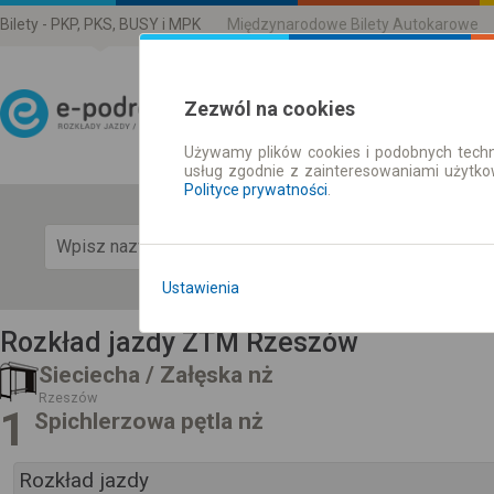
Bilety - PKP, PKS, BUSY i MPK
Międzynarodowe Bilety Autokarowe
Zezwól na cookies
Używamy plików cookies i podobnych techn
Rozkład Jazdy | Bilety
usług zgodnie z zainteresowaniami użytk
Polityce prywatności
.
Pok
Ustawienia
Rozkład jazdy ZTM Rzeszów
Sieciecha / Załęska nż
Rzeszów
1
Spichlerzowa pętla nż
Rozkład jazdy