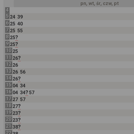
pn, wt, śr, czw, pt
4
5
24
39
6
25
40
7
25
55
8
?
25
9
?
25
10
25
11
?
26
12
26
13
26
56
14
?
26
15
04
34
16
?
04
34
57
17
27
57
18
?
27
19
?
23
20
?
23
21
?
38
22
38