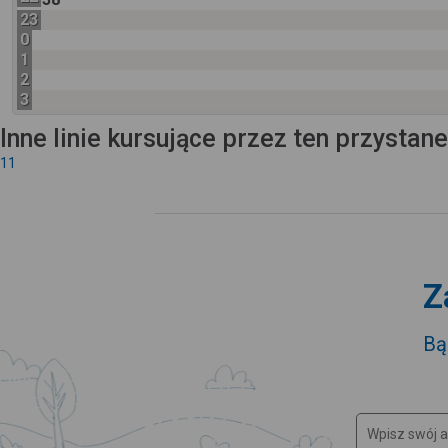
23
0
1
2
3
Inne linie kursujące przez ten przystan
11
Z
Bą