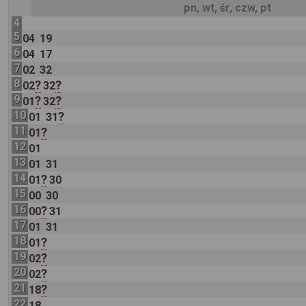
pn, wt, śr, czw, pt
4
5
04
19
6
04
17
7
02
32
8
?
?
02
32
9
?
?
01
32
10
?
01
31
11
?
01
12
01
13
01
31
14
?
01
30
15
00
30
16
?
00
31
17
01
31
18
?
01
19
?
02
20
?
02
21
?
18
22
18