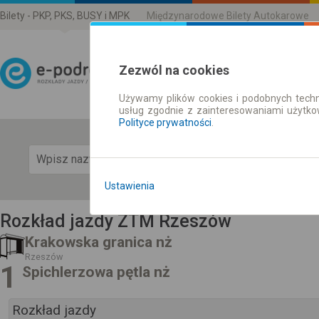
Bilety - PKP, PKS, BUSY i MPK
Międzynarodowe Bilety Autokarowe
Zezwól na cookies
Używamy plików cookies i podobnych techn
Rozkład Jazdy | Bilety
usług zgodnie z zainteresowaniami użytk
Polityce prywatności
.
Pok
Ustawienia
Rozkład jazdy ZTM Rzeszów
Krakowska granica nż
Rzeszów
1
Spichlerzowa pętla nż
Rozkład jazdy