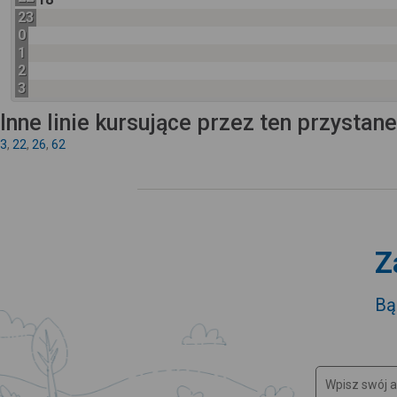
23
0
1
2
3
Inne linie kursujące przez ten przystan
3
,
22
,
26
,
62
Z
Bą