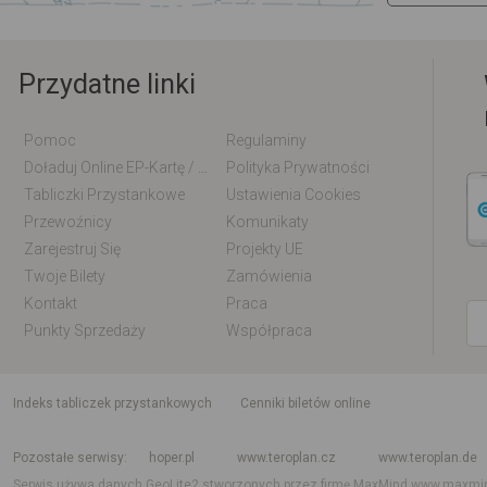
Przydatne linki
Pomoc
Regulaminy
Doładuj Online EP-Kartę / EM-Kartę
Polityka Prywatności
Tabliczki Przystankowe
Ustawienia Cookies
Przewoźnicy
Komunikaty
Zarejestruj Się
Projekty UE
Twoje Bilety
Zamówienia
Kontakt
Praca
Punkty Sprzedaży
Współpraca
indeks tabliczek przystankowych
Cenniki biletów online
Rozkład jazdy krajowy i międzynarodowy
Rozkład jazdy autobusów
Rozk
Pozostałe serwisy
hoper.pl
www.teroplan.cz
www.teroplan.de
Serwis używa danych GeoLite2 stworzonych przez firmę MaxMind
www.maxmi