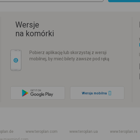
Wersje
na komórki
Pobierz aplikację lub skorzystaj z wersji
mobilnej, by mieć bilety zawsze pod ręką
Wersja mobilna
w
Rozkład jazdy PKP
Rozkład jazdy autokarów międzynarodowych
Rozkła
oplan.de
www.teroplan.com
www.teroplan.ua
www.teroplan.rs
w.maxmind.com