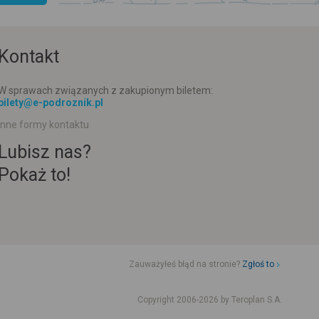
Kontakt
W sprawach związanych z zakupionym biletem:
bilety@e-podroznik.pl
Inne formy kontaktu
Lubisz nas?
Pokaż to!
Zauważyłeś błąd na stronie?
Zgłoś to
d jazdy komunikacji miejskiej
Rozkład jazdy busów od adresu-adresu
Copyright 2006-2026 by Teroplan S.A.