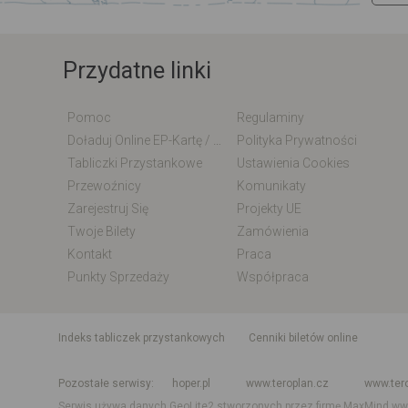
Przydatne linki
Pomoc
Regulaminy
Doładuj Online EP-Kartę / EM-Kartę
Polityka Prywatności
Tabliczki Przystankowe
Ustawienia Cookies
Przewoźnicy
Komunikaty
Zarejestruj Się
Projekty UE
Twoje Bilety
Zamówienia
Kontakt
Praca
Punkty Sprzedaży
Współpraca
indeks tabliczek przystankowych
Cenniki biletów online
Rozkład jazdy krajowy i międzynarodowy
Rozkład jazdy autobusó
Pozostałe serwisy
hoper.pl
www.teroplan.cz
www.ter
Serwis używa danych GeoLite2 stworzonych przez firmę MaxMind
ww