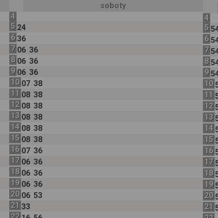
soboty
4
4
5
24
5
5
6
36
6
5
7
06
36
7
5
8
06
36
8
5
9
06
36
9
5
10
07
38
10
11
08
38
11
12
08
38
12
13
08
38
13
14
08
38
14
15
08
38
15
16
07
36
16
17
06
36
17
18
06
36
18
19
06
36
19
20
06
53
20
21
33
21
22
16
56
22