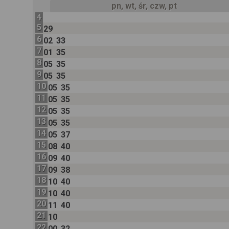
pn, wt, śr, czw, pt
4
5
29
6
02
33
7
01
35
8
05
35
9
05
35
10
05
35
11
05
35
12
05
35
13
05
35
14
05
37
15
08
40
16
09
40
17
09
38
18
10
40
19
10
40
20
11
40
21
10
22
00
32