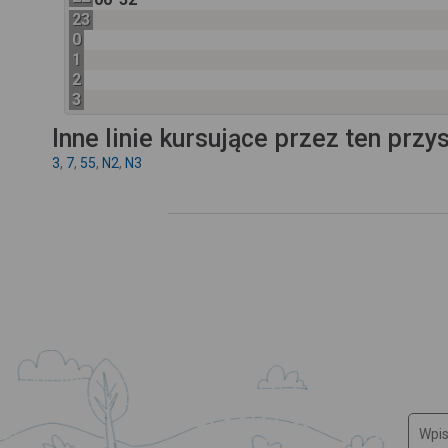
23
0
1
2
3
Inne linie kursujące przez ten przy
3
,
7
,
55
,
N2
,
N3