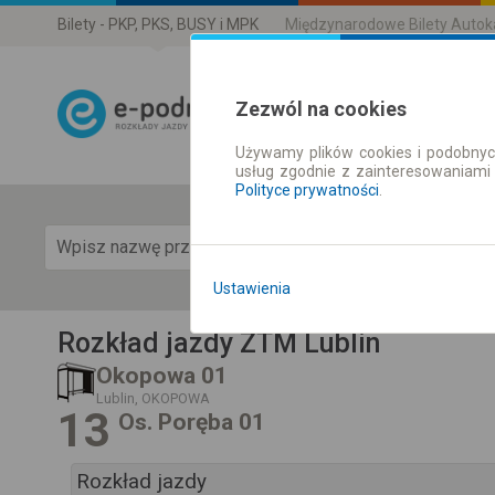
Bilety - PKP, PKS, BUSY i MPK
Międzynarodowe Bilety Auto
Zezwól na cookies
Używamy plików cookies i podobnyc
Rozkład Jazdy 
usług zgodnie z zainteresowaniami
Polityce prywatności
.
Pok
Ustawienia
Rozkład jazdy ZTM Lublin
Okopowa 01
Lublin, OKOPOWA
13
Os. Poręba 01
Rozkład jazdy