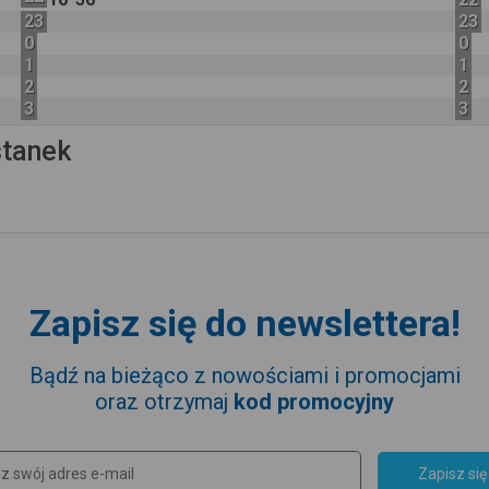
23
23
0
0
1
1
2
2
3
3
stanek
Zapisz się do newslettera!
Bądź na bieżąco z nowościami i promocjami
oraz otrzymaj
kod promocyjny
Zapisz się