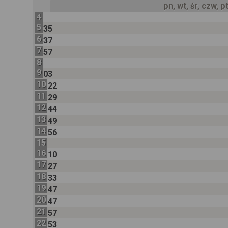
pn, wt, śr, czw, p
4
5
35
6
37
7
57
8
9
03
10
22
11
29
12
44
13
49
14
56
15
16
10
17
27
18
33
19
47
20
47
21
57
22
53