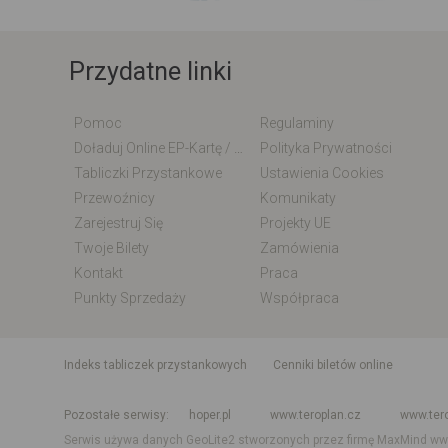
Przydatne linki
Pomoc
Regulaminy
Doładuj Online EP-Kartę / EM-Kartę
Polityka Prywatności
Tabliczki Przystankowe
Ustawienia Cookies
Przewoźnicy
Komunikaty
Zarejestruj Się
Projekty UE
Twoje Bilety
Zamówienia
Kontakt
Praca
Punkty Sprzedaży
Współpraca
indeks tabliczek przystankowych
Cenniki biletów online
Rozkład jazdy krajowy i międzynarodowy
Rozkład jazdy autobusó
Pozostałe serwisy
hoper.pl
www.teroplan.cz
www.ter
Serwis używa danych GeoLite2 stworzonych przez firmę MaxMind
ww