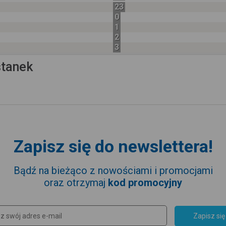
23
0
1
2
3
stanek
Zapisz się do newslettera!
Bądź na bieżąco z nowościami i promocjami
oraz otrzymaj
kod promocyjny
Zapisz się