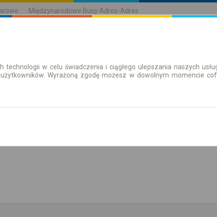
karowe
Międzynarodowe Busy Adres-Adres
h technologii w celu świadczenia i ciągłego ulepszania naszych us
| Bilety
Bilety okresowe
 użytkowników. Wyrażoną zgodę możesz w dowolnym momencie cofną
aż rozkład