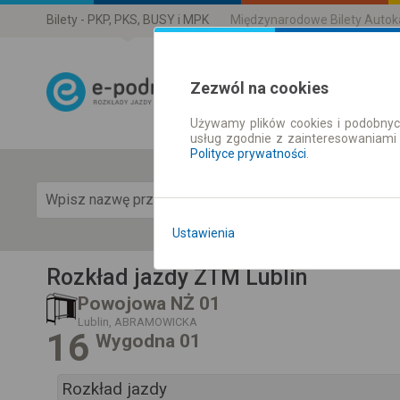
Bilety - PKP, PKS, BUSY i MPK
Międzynarodowe Bilety Auto
Zezwól na cookies
Używamy plików cookies i podobnyc
Rozkład Jazdy 
usług zgodnie z zainteresowaniami
Polityce prywatności
.
Pok
Ustawienia
Rozkład jazdy ZTM Lublin
Powojowa NŻ 01
Lublin, ABRAMOWICKA
16
Wygodna 01
Rozkład jazdy