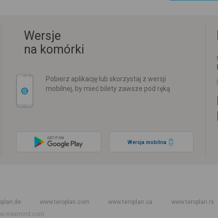
Wersje
na komórki
Pobierz aplikację lub skorzystaj z wersji
mobilnej, by mieć bilety zawsze pod ręką
Wersja mobilna
w
Rozkład jazdy PKP
Rozkład jazdy autokarów międzynarodowych
Rozkła
oplan.de
www.teroplan.com
www.teroplan.ua
www.teroplan.rs
w.maxmind.com