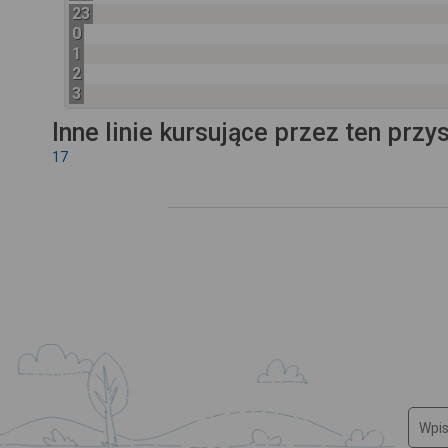
23
0
1
2
3
Inne linie kursujące przez ten przy
17