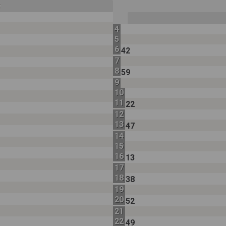
t
4
5
6
42
7
8
59
9
10
11
22
12
13
47
14
15
16
13
17
18
38
19
20
52
21
22
49