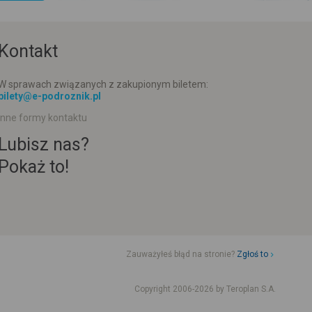
Kontakt
W sprawach związanych z zakupionym biletem:
bilety@e-podroznik.pl
Inne formy kontaktu
Lubisz nas?
Pokaż to!
Zauważyłeś błąd na stronie?
Zgłoś to
d jazdy komunikacji miejskiej
Rozkład jazdy busów od adresu-adresu
Copyright 2006-2026 by Teroplan S.A.