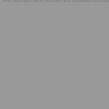
Serwis używa danych GeoLite2 stworzonych przez firmę MaxMind
www.maxmi