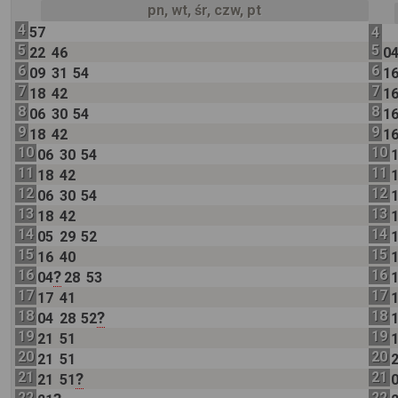
pn, wt, śr, czw, pt
4
57
4
5
5
22
46
0
6
6
09
31
54
1
7
7
18
42
1
8
8
06
30
54
1
9
9
18
42
1
10
10
06
30
54
11
11
18
42
12
12
06
30
54
13
13
18
42
14
14
05
29
52
15
15
16
40
16
16
?
04
28
53
17
17
17
41
18
18
?
04
28
52
19
19
21
51
20
20
21
51
21
21
?
21
51
22
22