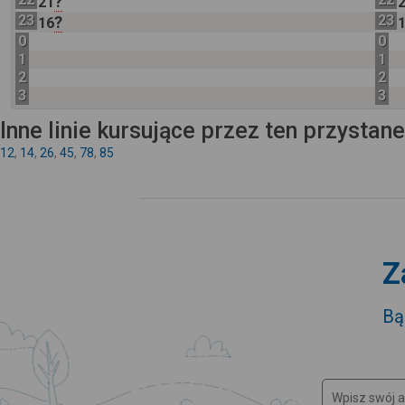
?
21
23
23
?
16
0
0
1
1
2
2
3
3
Inne linie kursujące przez ten przystan
12
,
14
,
26
,
45
,
78
,
85
Z
Bą