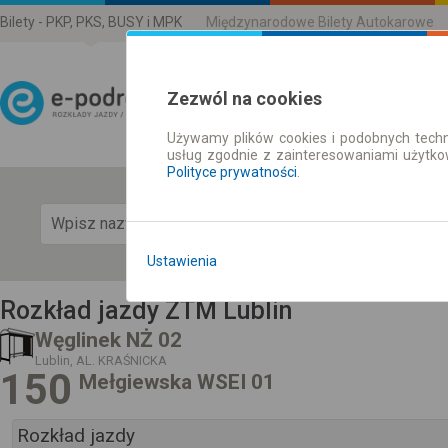
Bilety - PKP, PKS, BUSY i MPK
Międzynarodowe Bilety Autokarowe
Zezwól na cookies
Używamy plików cookies i podobnych techn
Rozkład Jazdy | Bilety
usług zgodnie z zainteresowaniami użytk
Polityce prywatności
.
Pok
Ustawienia
Rozkład jazdy ZTM Lublin
Węglinek NŻ 02
Lublin, AL. KRAŚNICKA
150
Mełgiewska WSEI 01
Rozkład jazdy