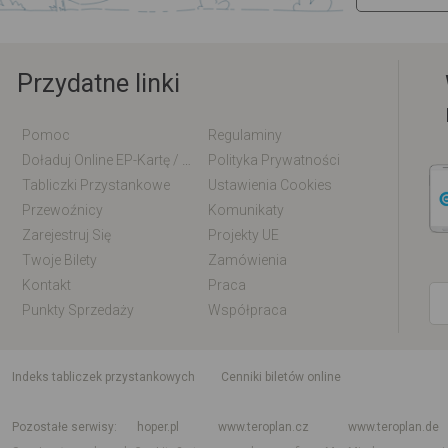
Przydatne linki
Pomoc
Regulaminy
Doładuj Online EP-Kartę / EM-Kartę
Polityka Prywatności
Tabliczki Przystankowe
Ustawienia Cookies
Przewoźnicy
Komunikaty
Zarejestruj Się
Projekty UE
Twoje Bilety
Zamówienia
Kontakt
Praca
Punkty Sprzedaży
Współpraca
indeks tabliczek przystankowych
Cenniki biletów online
Rozkład jazdy krajowy i międzynarodowy
Rozkład jazdy autobusów
Rozk
Pozostałe serwisy
hoper.pl
www.teroplan.cz
www.teroplan.de