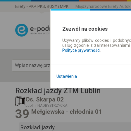
Bilety - PKP, PKS, BUSY i MPK
Międzynarodowe Bilety Auto
Zezwól na cookies
Używamy plików cookies i podobnyc
Rozkład Jazdy 
usług zgodnie z zainteresowaniami
Polityce prywatności
.
Pok
Ustawienia
Rozkład jazdy ZTM Lublin
Os. Skarpa 02
Lublin, NADBYSTRZYCKA
39
Mełgiewska - chłodnia 01
Rozkład jazdy