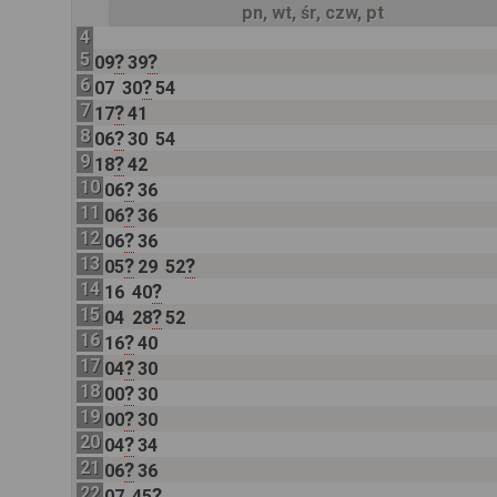
pn, wt, śr, czw, pt
4
5
?
?
09
39
6
?
07
30
54
7
?
17
41
8
?
06
30
54
9
?
18
42
10
?
06
36
11
?
06
36
12
?
06
36
13
?
?
05
29
52
14
?
16
40
15
?
04
28
52
16
?
16
40
17
?
04
30
18
?
00
30
19
?
00
30
20
?
04
34
21
?
06
36
22
?
07
45