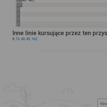
23
0
1
2
3
Inne linie kursujące przez ten przy
8
,
15
,
40
,
45
,
162