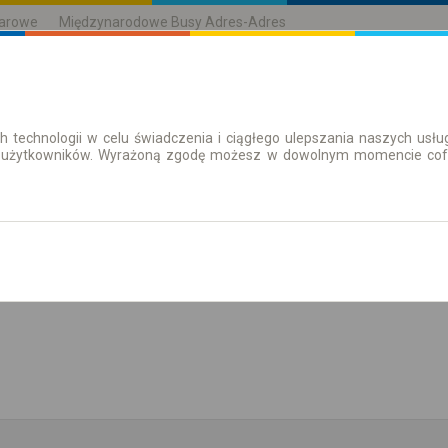
karowe
Międzynarodowe Busy Adres-Adres
h technologii w celu świadczenia i ciągłego ulepszania naszych us
| Bilety
Bilety okresowe
 użytkowników. Wyrażoną zgodę możesz w dowolnym momencie cofną
aż rozkład