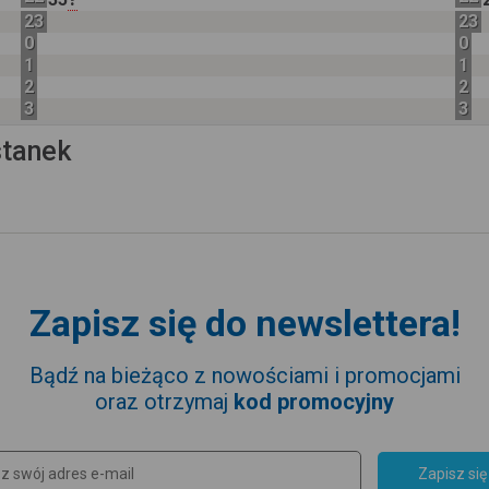
23
23
0
0
1
1
2
2
3
3
stanek
Zapisz się do newslettera!
Bądź na bieżąco z nowościami i promocjami
oraz otrzymaj
kod promocyjny
Zapisz się