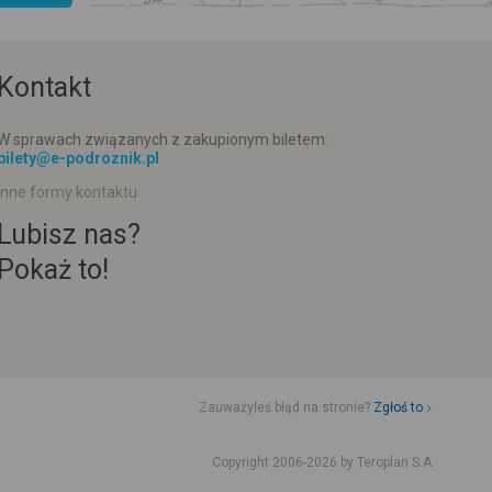
Kontakt
W sprawach związanych z zakupionym biletem:
bilety@e-podroznik.pl
Inne formy kontaktu
Lubisz nas?
Pokaż to!
Zauważyłeś błąd na stronie?
Zgłoś to
d jazdy komunikacji miejskiej
Rozkład jazdy busów od adresu-adresu
Copyright 2006-2026 by Teroplan S.A.