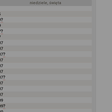
niedziele, święta
5
?
9
9
?
7
7
07
07
?
07
07
07
07
?
07
07
07
07
09
?
09
20