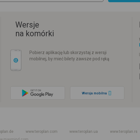
Wersje
na komórki
Pobierz aplikację lub skorzystaj z wersji
mobilnej, by mieć bilety zawsze pod ręką
Wersja mobilna
w
Rozkład jazdy PKP
Rozkład jazdy autokarów międzynarodowych
Rozkła
oplan.de
www.teroplan.com
www.teroplan.ua
www.teroplan.rs
w.maxmind.com