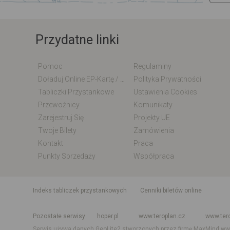
Przydatne linki
Pomoc
Regulaminy
Doładuj Online EP-Kartę / EM-Kartę
Polityka Prywatności
Tabliczki Przystankowe
Ustawienia Cookies
Przewoźnicy
Komunikaty
Zarejestruj Się
Projekty UE
Twoje Bilety
Zamówienia
Kontakt
Praca
Punkty Sprzedaży
Współpraca
indeks tabliczek przystankowych
Cenniki biletów online
Rozkład jazdy krajowy i międzynarodowy
Rozkład jazdy autobusó
Pozostałe serwisy
hoper.pl
www.teroplan.cz
www.ter
Serwis używa danych GeoLite2 stworzonych przez firmę MaxMind
ww