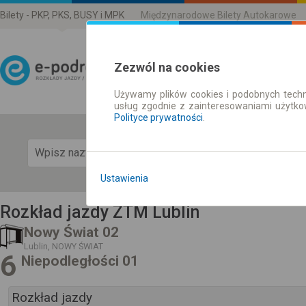
Bilety - PKP, PKS, BUSY i MPK
Międzynarodowe Bilety Autokarowe
Zezwól na cookies
Używamy plików cookies i podobnych techn
Rozkład Jazdy | Bilety
usług zgodnie z zainteresowaniami użytk
Polityce prywatności
.
Pok
Ustawienia
Rozkład jazdy ZTM Lublin
Nowy Świat 02
Lublin, NOWY ŚWIAT
6
Niepodległości 01
Rozkład jazdy