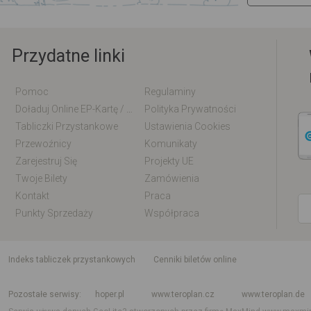
Przydatne linki
Pomoc
Regulaminy
Doładuj Online EP-Kartę / EM-Kartę
Polityka Prywatności
Tabliczki Przystankowe
Ustawienia Cookies
Przewoźnicy
Komunikaty
Zarejestruj Się
Projekty UE
Twoje Bilety
Zamówienia
Kontakt
Praca
Punkty Sprzedaży
Współpraca
indeks tabliczek przystankowych
Cenniki biletów online
Rozkład jazdy krajowy i międzynarodowy
Rozkład jazdy autobusów
Rozk
Pozostałe serwisy
hoper.pl
www.teroplan.cz
www.teroplan.de