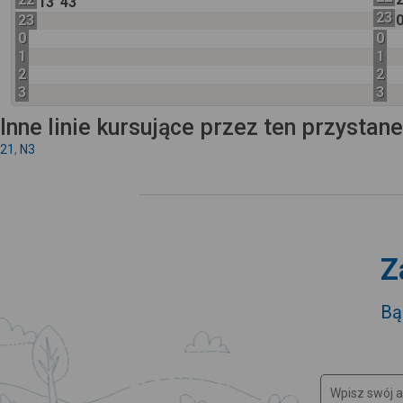
13
43
23
23
0
0
1
1
2
2
3
3
Inne linie kursujące przez ten przystan
21
,
N3
Z
Bą