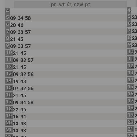
pn, wt, śr, czw, pt
4
4
5
5
2
09
34
58
6
6
2
20
46
7
7
2
09
33
57
8
8
2
21
45
9
9
2
09
33
57
10
10
21
45
11
11
09
33
57
12
12
21
45
13
13
09
32
56
14
14
19
43
15
15
07
32
56
16
16
21
45
17
17
09
34
58
18
18
22
46
19
19
16
44
20
20
13
43
21
21
13
43
22
22