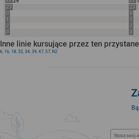
29
23
23
0
0
1
1
2
2
3
3
Inne linie kursujące przez ten przystan
6
,
16
,
18
,
32
,
34
,
39
,
47
,
57
,
N2
Z
Bą