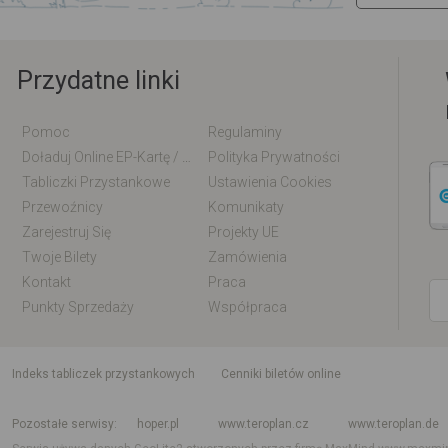
Przydatne linki
Pomoc
Regulaminy
Doładuj Online EP-Kartę / EM-Kartę
Polityka Prywatności
Tabliczki Przystankowe
Ustawienia Cookies
Przewoźnicy
Komunikaty
Zarejestruj Się
Projekty UE
Twoje Bilety
Zamówienia
Kontakt
Praca
Punkty Sprzedaży
Współpraca
indeks tabliczek przystankowych
Cenniki biletów online
Rozkład jazdy krajowy i międzynarodowy
Rozkład jazdy autobusów
Rozk
Pozostałe serwisy
hoper.pl
www.teroplan.cz
www.teroplan.de