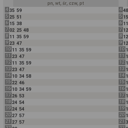
pn, wt, śr, czw, pt
4
4
35
59
4
5
5
25
51
1
6
6
15
38
1
7
7
02
25
48
1
8
8
11
35
59
1
9
9
23
47
1
10
10
11
35
59
11
11
23
47
12
12
11
35
59
13
13
23
47
14
14
10
34
58
15
15
22
46
16
16
10
34
59
17
17
26
53
18
18
24
54
19
19
24
54
20
20
27
57
21
21
27
57
22
22