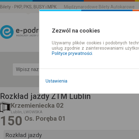
Bilety - PKP, PKS, BUSY i MPK
Międzynarodowe Bilety Autokarowe
Zezwól na cookies
Używamy plików cookies i podobnych techn
Rozkład Jazdy | Bilety
usług zgodnie z zainteresowaniami użytk
Polityce prywatności
.
Pok
Ustawienia
Rozkład jazdy ZTM Lublin
Krzemieniecka 02
Lublin, LWOWSKA
150
Os. Poręba 01
Rozkład jazdy