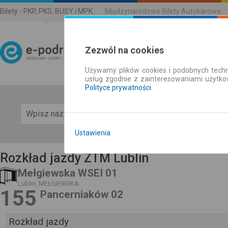
Bilety - PKP, PKS, BUSY i MPK
Międzynarodowe Bilety Autokarowe
Zezwól na cookies
Używamy plików cookies i podobnych techn
Rozkład Jazdy | Bilety
usług zgodnie z zainteresowaniami użytk
Polityce prywatności
.
Pok
Ustawienia
Rozkład jazdy ZTM Lublin
Mełgiewska WSEI 01
Lublin, MEŁGIEWSKA
155
Pancerniaków 02
Rozkład jazdy