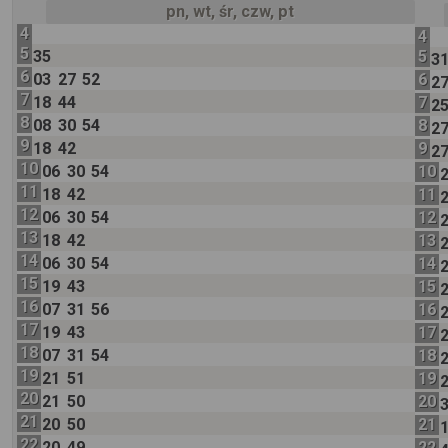
pn, wt, śr, czw, pt
4
4
5
35
5
3
6
03
27
52
6
2
7
18
44
7
2
8
08
30
54
8
2
9
18
42
9
2
10
06
30
54
10
11
18
42
11
12
06
30
54
12
13
18
42
13
14
06
30
54
14
15
19
43
15
16
07
31
56
16
17
19
43
17
18
07
31
54
18
19
21
51
19
20
21
50
20
21
20
50
21
22
20
49
22