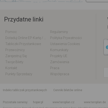
Przydatne linki
Pomoc
Regulaminy
Doładuj Online EP-Kartę / EM-Kartę
Polityka Prywatności
Tabliczki Przystankowe
Ustawienia Cookies
Przewoźnicy
Komunikaty
Zarejestruj Się
Projekty UE
Twoje Bilety
Zamówienia
Kontakt
Praca
Punkty Sprzedaży
Współpraca
indeks tabliczek przystankowych
Cenniki biletów online
Rozkład jazdy krajowy i międzynarodowy
Rozkład jazdy autobusów
Rozk
Pozostałe serwisy
hoper.pl
www.teroplan.cz
www.teroplan.de