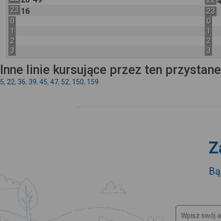
23
16
23
0
0
1
1
2
2
3
3
Inne linie kursujące przez ten przystan
5
,
22
,
36
,
39
,
45
,
47
,
52
,
150
,
159
Z
Bą