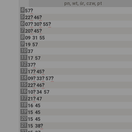
pn, wt, śr, czw, pt
4
?
57
5
?
?
22
46
6
?
?
?
07
30
55
7
?
?
20
45
8
09
31
55
9
19
57
10
37
11
17
57
12
?
37
13
?
?
17
45
14
?
?
?
09
33
57
15
?
?
22
46
16
?
10
34
57
17
?
21
47
18
16
45
19
15
45
20
15
45
21
?
15
38
22