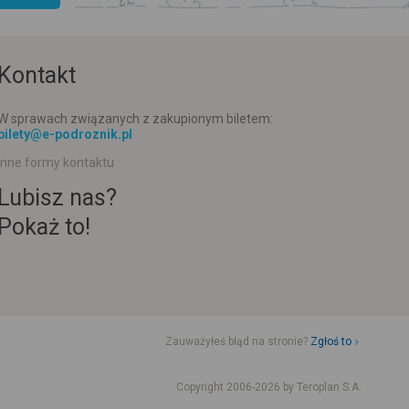
Kontakt
W sprawach związanych z zakupionym biletem:
bilety@e-podroznik.pl
Inne formy kontaktu
Lubisz nas?
Pokaż to!
Zauważyłeś błąd na stronie?
Zgłoś to
d jazdy komunikacji miejskiej
Rozkład jazdy busów od adresu-adresu
Copyright 2006-2026 by Teroplan S.A.