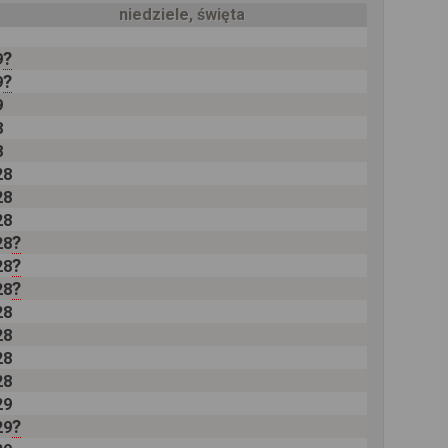
niedziele, święta
?
9
?
9
9
8
8
28
28
28
?
28
?
28
?
28
28
28
28
28
29
?
29