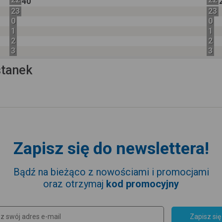
40
23
23
0
0
1
1
2
2
3
3
stanek
Zapisz się do newslettera!
Bądź na bieżąco z nowościami i promocjami
oraz otrzymaj
kod promocyjny
Zapisz się