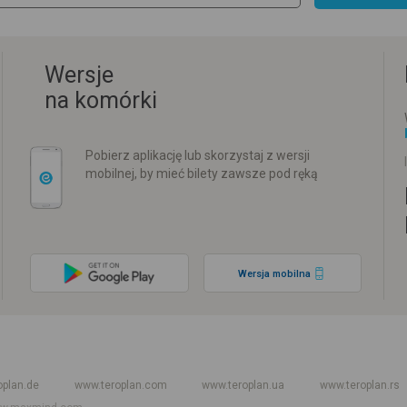
Wersje
na komórki
Pobierz aplikację lub skorzystaj z wersji
mobilnej, by mieć bilety zawsze pod ręką
Wersja mobilna
w
Rozkład jazdy PKP
Rozkład jazdy autokarów międzynarodowych
Rozkła
oplan.de
www.teroplan.com
www.teroplan.ua
www.teroplan.rs