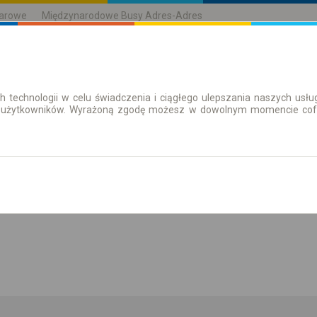
karowe
Międzynarodowe Busy Adres-Adres
h technologii w celu świadczenia i ciągłego ulepszania naszych us
| Bilety
Bilety okresowe
 użytkowników. Wyrażoną zgodę możesz w dowolnym momencie cofną
aż rozkład