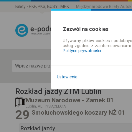
Bilety - PKP, PKS, BUSY i MPK
Międzynarodowe Bilety Auto
Zezwól na cookies
Używamy plików cookies i podobnyc
Rozkład Jazdy 
usług zgodnie z zainteresowaniami
Polityce prywatności
.
Pok
Ustawienia
Rozkład jazdy ZTM Lublin
Muzeum Narodowe - Zamek 01
Lublin, AL. TYSIĄCLECIA
29
Smoluchowskiego koszary NŻ 01
Rozkład jazdy