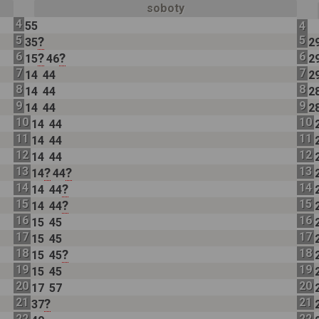
soboty
4
55
4
5
5
?
35
2
6
6
?
?
15
46
2
7
7
14
44
2
8
8
14
44
2
9
9
14
44
2
10
10
14
44
11
11
14
44
12
12
14
44
13
13
?
?
14
44
14
14
?
14
44
15
15
?
14
44
16
16
15
45
17
17
15
45
18
18
?
15
45
19
19
15
45
20
20
17
57
21
21
?
37
22
22