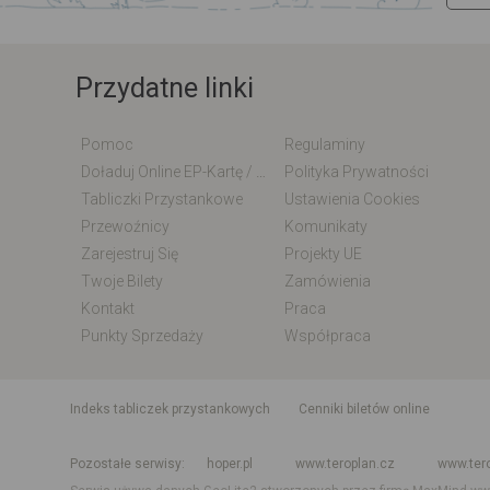
Przydatne linki
Pomoc
Regulaminy
Doładuj Online EP-Kartę / EM-Kartę
Polityka Prywatności
Tabliczki Przystankowe
Ustawienia Cookies
Przewoźnicy
Komunikaty
Zarejestruj Się
Projekty UE
Twoje Bilety
Zamówienia
Kontakt
Praca
Punkty Sprzedaży
Współpraca
indeks tabliczek przystankowych
Cenniki biletów online
Rozkład jazdy krajowy i międzynarodowy
Rozkład jazdy autobusó
Pozostałe serwisy
hoper.pl
www.teroplan.cz
www.ter