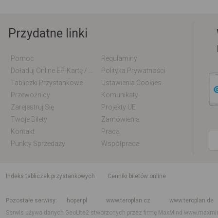
Przydatne linki
Pomoc
Regulaminy
Doładuj Online EP-Kartę / EM-Kartę
Polityka Prywatności
Tabliczki Przystankowe
Ustawienia Cookies
Przewoźnicy
Komunikaty
Zarejestruj Się
Projekty UE
Twoje Bilety
Zamówienia
Kontakt
Praca
Punkty Sprzedaży
Współpraca
indeks tabliczek przystankowych
Cenniki biletów online
Rozkład jazdy krajowy i międzynarodowy
Rozkład jazdy autobusów
Rozk
Pozostałe serwisy
hoper.pl
www.teroplan.cz
www.teroplan.de
Serwis używa danych GeoLite2 stworzonych przez firmę MaxMind
www.maxmi