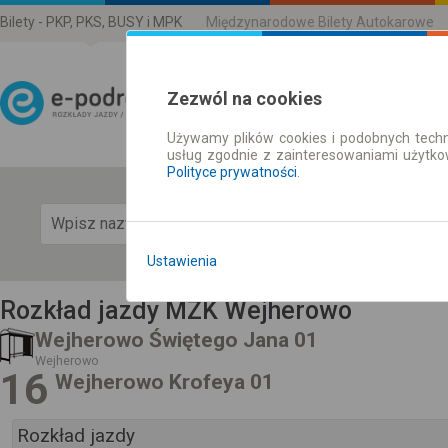
Bilety - PKP, PKS, BUSY i MPK
Międzynarodowe Bilety Autokarowe
Zezwól na cookies
Używamy plików cookies i podobnych techn
Rozkład Jazdy | Bilety
usług zgodnie z zainteresowaniami użytk
Polityce prywatności
.
Pok
Ustawienia
Rozkład jazdy MZK Wejherowo
Wejherowo Świętego Jana 01
Wejherowo
16
Wejherowo Krofeya 01
Rozkład jazdy