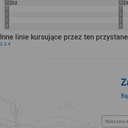
23
23
52
0
0
1
1
2
2
3
3
Inne linie kursujące przez ten przystan
2
,
3
,
4
Z
Bą