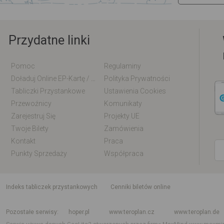
Przydatne linki
Pomoc
Regulaminy
Doładuj Online EP-Kartę / EM-Kartę
Polityka Prywatności
Tabliczki Przystankowe
Ustawienia Cookies
Przewoźnicy
Komunikaty
Zarejestruj Się
Projekty UE
Twoje Bilety
Zamówienia
Kontakt
Praca
Punkty Sprzedaży
Współpraca
indeks tabliczek przystankowych
Cenniki biletów online
Rozkład jazdy krajowy i międzynarodowy
Rozkład jazdy autobusów
Rozk
Pozostałe serwisy
hoper.pl
www.teroplan.cz
www.teroplan.de