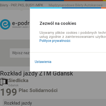
Bilety - PKP, PKS, BUSY i MPK
Międzynarodowe Bilety Autokarowe
Zezwól na cookies
Używamy plików cookies i podobnych techn
Rozkład Jazdy | Bilety
usług zgodnie z zainteresowaniami użytk
Polityce prywatności
.
Pok
Ustawienia
Rozkład jazdy ZTM Gdansk
Siedlicka
Gdańsk
199
Plac Solidarności
Rozkład jazdy