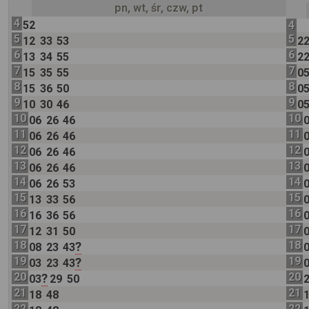
pn, wt, śr, czw, pt
4
52
4
5
5
12
33
53
2
6
6
13
34
55
2
7
7
15
35
55
0
8
8
15
36
50
0
9
9
10
30
46
0
10
10
06
26
46
11
11
06
26
46
12
12
06
26
46
13
13
06
26
46
14
14
06
26
53
15
15
13
33
56
16
16
16
36
56
17
17
12
31
50
18
18
?
08
23
43
19
19
?
03
23
43
20
20
?
03
29
50
21
21
18
48
22
22