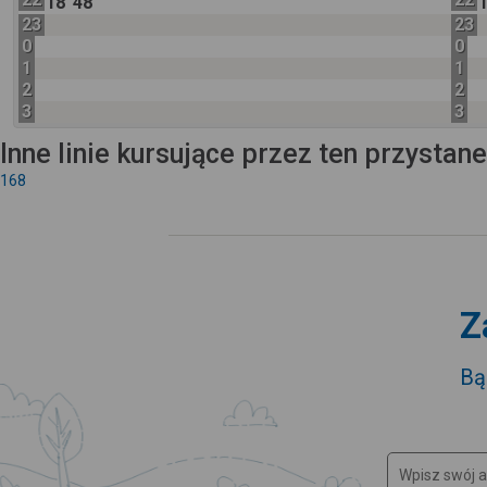
18
48
23
23
0
0
1
1
2
2
3
3
Inne linie kursujące przez ten przystan
168
Z
Bą