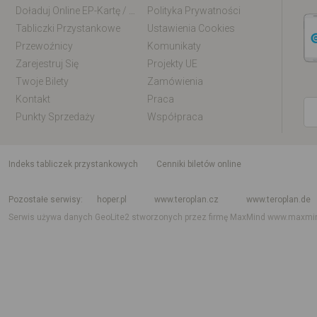
Doładuj Online EP-Kartę / EM-Kartę
Polityka Prywatności
Tabliczki Przystankowe
Ustawienia Cookies
Przewoźnicy
Komunikaty
Zarejestruj Się
Projekty UE
Twoje Bilety
Zamówienia
Kontakt
Praca
Punkty Sprzedaży
Współpraca
indeks tabliczek przystankowych
Cenniki biletów online
Rozkład jazdy krajowy i międzynarodowy
Rozkład jazdy autobusów
Rozk
Pozostałe serwisy
hoper.pl
www.teroplan.cz
www.teroplan.de
Serwis używa danych GeoLite2 stworzonych przez firmę MaxMind
www.maxmi