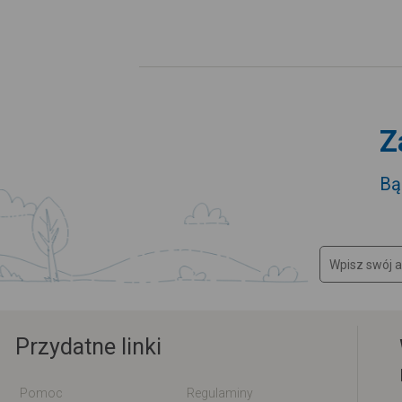
Z
Bą
Przydatne linki
Pomoc
Regulaminy