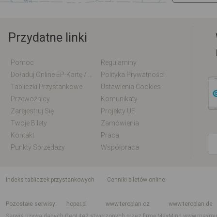
Przydatne linki
Pomoc
Regulaminy
Doładuj Online EP-Kartę / EM-Kartę
Polityka Prywatności
Tabliczki Przystankowe
Ustawienia Cookies
Przewoźnicy
Komunikaty
Zarejestruj Się
Projekty UE
Twoje Bilety
Zamówienia
Kontakt
Praca
Punkty Sprzedaży
Współpraca
indeks tabliczek przystankowych
Cenniki biletów online
Rozkład jazdy krajowy i międzynarodowy
Rozkład jazdy autobusów
Rozk
Pozostałe serwisy
hoper.pl
www.teroplan.cz
www.teroplan.de
Serwis używa danych GeoLite2 stworzonych przez firmę MaxMind
www.maxmi