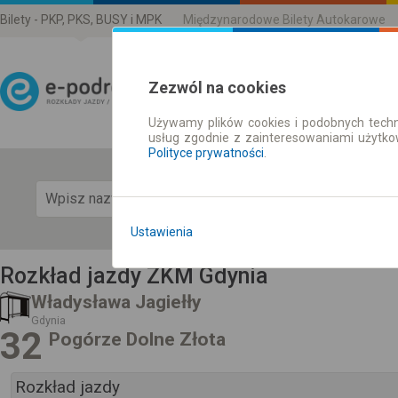
Bilety - PKP, PKS, BUSY i MPK
Międzynarodowe Bilety Autokarowe
Zezwól na cookies
Używamy plików cookies i podobnych techn
Rozkład Jazdy | Bilety
usług zgodnie z zainteresowaniami użytk
Polityce prywatności
.
Pok
Ustawienia
Rozkład jazdy ZKM Gdynia
Władysława Jagiełły
Gdynia
32
Pogórze Dolne Złota
Rozkład jazdy