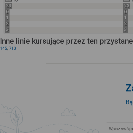
23
23
0
0
1
1
2
2
3
3
Inne linie kursujące przez ten przystan
145
,
710
Z
Bą