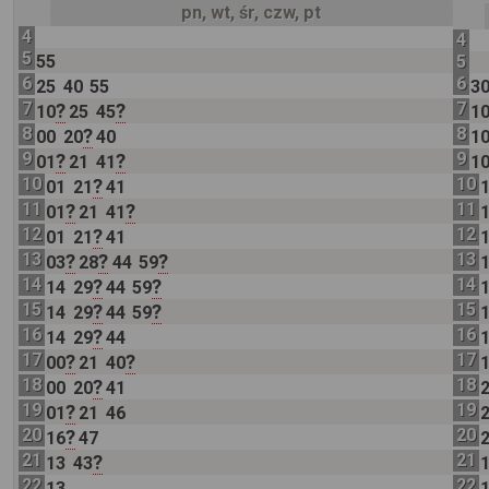
pn, wt, śr, czw, pt
4
4
5
55
5
6
6
25
40
55
3
7
7
?
?
10
25
45
1
8
8
?
00
20
40
1
9
9
?
?
01
21
41
1
10
10
?
01
21
41
11
11
?
?
01
21
41
12
12
?
01
21
41
13
13
?
?
?
03
28
44
59
14
14
?
?
14
29
44
59
15
15
?
?
14
29
44
59
16
16
?
14
29
44
17
17
?
?
00
21
40
18
18
?
00
20
41
19
19
?
01
21
46
20
20
?
16
47
21
21
?
13
43
22
22
13