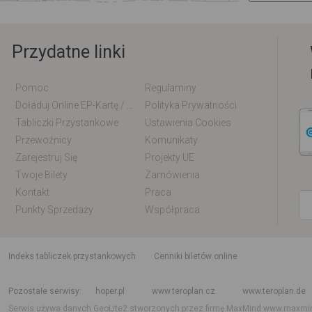
Przydatne linki
Pomoc
Regulaminy
Doładuj Online EP-Kartę / EM-Kartę
Polityka Prywatności
Tabliczki Przystankowe
Ustawienia Cookies
Przewoźnicy
Komunikaty
Zarejestruj Się
Projekty UE
Twoje Bilety
Zamówienia
Kontakt
Praca
Punkty Sprzedaży
Współpraca
indeks tabliczek przystankowych
Cenniki biletów online
Rozkład jazdy krajowy i międzynarodowy
Rozkład jazdy autobusów
Rozk
Pozostałe serwisy
hoper.pl
www.teroplan.cz
www.teroplan.de
Serwis używa danych GeoLite2 stworzonych przez firmę MaxMind
www.maxmi