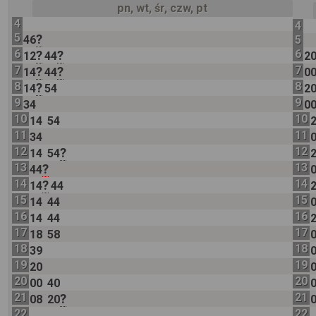
pn, wt, śr, czw, pt
4
4
5
?
46
5
6
6
?
?
12
44
2
7
7
?
?
14
44
0
8
8
?
14
54
2
9
9
34
0
10
10
14
54
11
11
34
12
12
?
14
54
13
13
?
44
14
14
?
14
44
15
15
14
44
16
16
14
44
17
17
18
58
18
18
39
19
19
20
20
20
00
40
21
21
?
08
20
22
22