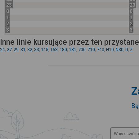
23
23
0
0
1
1
2
2
3
3
Inne linie kursujące przez ten przystan
24
,
27
,
29
,
31
,
32
,
33
,
145
,
153
,
180
,
181
,
700
,
710
,
740
,
N10
,
N30
,
R
,
Z
Z
Bą