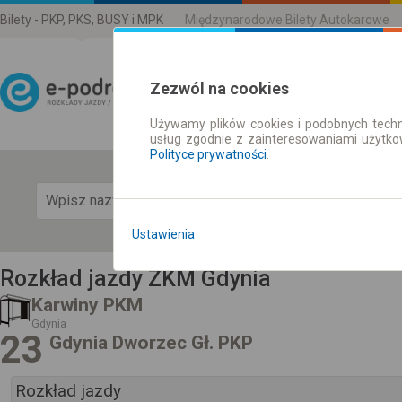
Bilety - PKP, PKS, BUSY i MPK
Międzynarodowe Bilety Autokarowe
Zezwól na cookies
Używamy plików cookies i podobnych techn
Rozkład Jazdy | Bilety
usług zgodnie z zainteresowaniami użytk
Polityce prywatności
.
Pok
Ustawienia
Rozkład jazdy ZKM Gdynia
Karwiny PKM
Gdynia
23
Gdynia Dworzec Gł. PKP
Rozkład jazdy