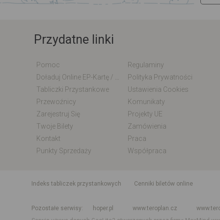
Przydatne linki
Pomoc
Regulaminy
Doładuj Online EP-Kartę / EM-Kartę
Polityka Prywatności
Tabliczki Przystankowe
Ustawienia Cookies
Przewoźnicy
Komunikaty
Zarejestruj Się
Projekty UE
Twoje Bilety
Zamówienia
Kontakt
Praca
Punkty Sprzedaży
Współpraca
indeks tabliczek przystankowych
Cenniki biletów online
Rozkład jazdy krajowy i międzynarodowy
Rozkład jazdy autobusó
Pozostałe serwisy
hoper.pl
www.teroplan.cz
www.ter