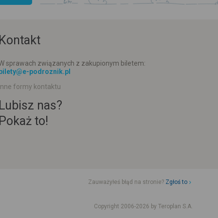
Kontakt
W sprawach związanych z zakupionym biletem:
bilety@e-podroznik.pl
Inne formy kontaktu
Lubisz nas?
Pokaż to!
Zauważyłeś błąd na stronie?
Zgłoś to
d jazdy komunikacji miejskiej
Rozkład jazdy busów od adresu-adresu
Copyright 2006-2026 by Teroplan S.A.