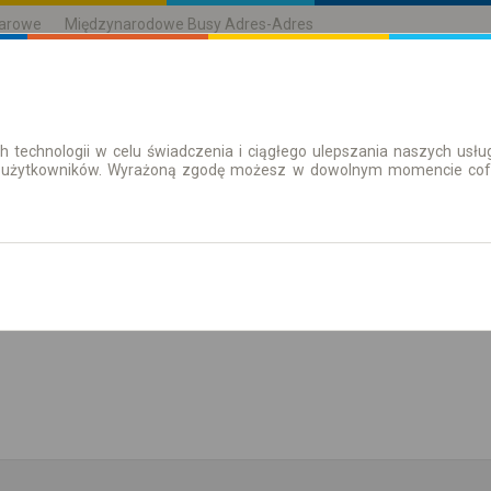
karowe
Międzynarodowe Busy Adres-Adres
h technologii w celu świadczenia i ciągłego ulepszania naszych us
| Bilety
Bilety okresowe
 użytkowników. Wyrażoną zgodę możesz w dowolnym momencie cofną
aż rozkład