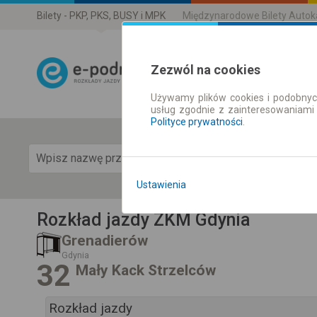
Bilety - PKP, PKS, BUSY i MPK
Międzynarodowe Bilety Auto
Zezwól na cookies
Używamy plików cookies i podobnyc
Rozkład Jazdy 
usług zgodnie z zainteresowaniami
Polityce prywatności
.
Pok
Ustawienia
Rozkład jazdy ZKM Gdynia
Grenadierów
Gdynia
32
Mały Kack Strzelców
Rozkład jazdy