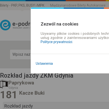
Bilety - PKP, PKS, BUSY i MPK
Międzynarodowe Bilety Autokarowe
Zezwól na cookies
Używamy plików cookies i podobnych techn
Rozkład Jazdy | Bilety
usług zgodnie z zainteresowaniami użytk
Polityce prywatności
.
Pok
Ustawienia
Rozkład jazdy ZKM Gdynia
Paprykowa
Gdynia
181
Kacze Buki
Rozkład jazdy