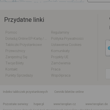
Przydatne linki
Pomoc
Regulaminy
Doładuj Online EP-Kartę / EM-Kartę
Polityka Prywatności
Tabliczki Przystankowe
Ustawienia Cookies
Przewoźnicy
Komunikaty
Zarejestruj Się
Projekty UE
Twoje Bilety
Zamówienia
Kontakt
Praca
Punkty Sprzedaży
Współpraca
indeks tabliczek przystankowych
Cenniki biletów online
Rozkład jazdy krajowy i międzynarodowy
Rozkład jazdy autobusów
Rozk
Pozostałe serwisy
hoper.pl
www.teroplan.cz
www.teroplan.de