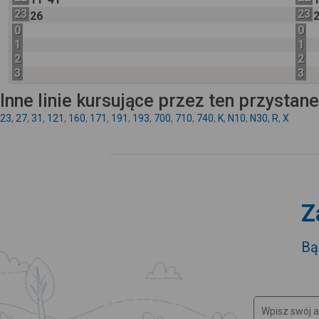
23
23
26
0
0
1
1
2
2
3
3
Inne linie kursujące przez ten przystan
23
,
27
,
31
,
121
,
160
,
171
,
191
,
193
,
700
,
710
,
740
,
K
,
N10
,
N30
,
R
,
X
Z
Bą