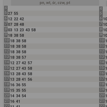
pn, wt, śr, czw, pt
4
4
5
27
55
5
6
6
12
22
42
1
7
7
07
28
48
1
8
8
03
13
23
43
58
1
9
9
18
38
58
1
10
10
18
38
58
11
11
18
38
58
12
12
18
38
58
13
13
18
38
57
14
14
12
27
42
57
15
15
12
27
43
58
16
16
13
28
43
58
17
17
13
28
41
56
18
18
16
36
55
19
19
15
35
55
20
20
14
34
54
21
21
16
41
22
22
11
41