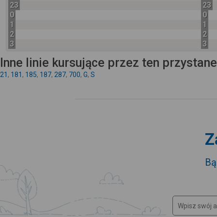
23
23
0
0
1
1
2
2
3
3
Inne linie kursujące przez ten przystan
21
,
181
,
185
,
187
,
287
,
700
,
G
,
S
Z
Bą