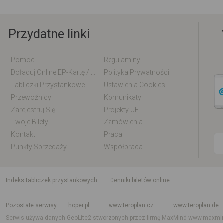
Przydatne linki
Pomoc
Regulaminy
Doładuj Online EP-Kartę / EM-Kartę
Polityka Prywatności
Tabliczki Przystankowe
Ustawienia Cookies
Przewoźnicy
Komunikaty
Zarejestruj Się
Projekty UE
Twoje Bilety
Zamówienia
Kontakt
Praca
Punkty Sprzedaży
Współpraca
indeks tabliczek przystankowych
Cenniki biletów online
Rozkład jazdy krajowy i międzynarodowy
Rozkład jazdy autobusów
Rozk
Pozostałe serwisy
hoper.pl
www.teroplan.cz
www.teroplan.de
Serwis używa danych GeoLite2 stworzonych przez firmę MaxMind
www.maxmi