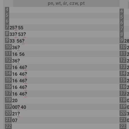
pn, wt, śr, czw, pt
4
4
5
5
6
6
7
?
25
55
7
8
?
?
33
53
8
9
9
?
33
56
2
10
10
?
36
11
11
16
56
12
12
?
36
13
13
?
16
46
14
14
?
16
46
15
15
?
16
46
16
16
?
16
46
17
17
?
16
46
18
18
20
19
19
?
00
40
20
20
?
21
21
21
07
22
22