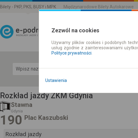
Bilety - PKP, PKS, BUSY i MPK
Międzynarodowe Bilety Autokarowe
Zezwól na cookies
Używamy plików cookies i podobnych techn
Rozkład Jazdy | Bilety
usług zgodnie z zainteresowaniami użytk
Polityce prywatności
.
Pok
Ustawienia
Rozkład jazdy ZKM Gdynia
Stawna
Gdynia
190
Plac Kaszubski
Rozkład jazdy