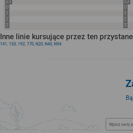
23
23
0
0
1
1
2
2
3
3
Inne linie kursujące przez ten przystan
141
,
150
,
192
,
770
,
N20
,
N40
,
N94
Z
Bą