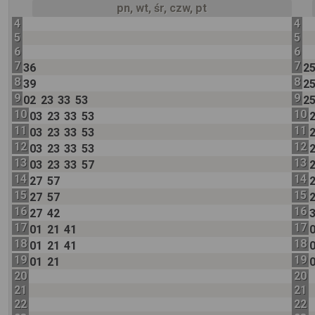
pn, wt, śr, czw, pt
4
4
5
5
6
6
7
7
36
2
8
8
39
2
9
9
02
23
33
53
2
10
10
03
23
33
53
11
11
03
23
33
53
12
12
03
23
33
53
13
13
03
23
33
57
14
14
27
57
15
15
27
57
16
16
27
42
17
17
01
21
41
18
18
01
21
41
19
19
01
21
20
20
21
21
22
22