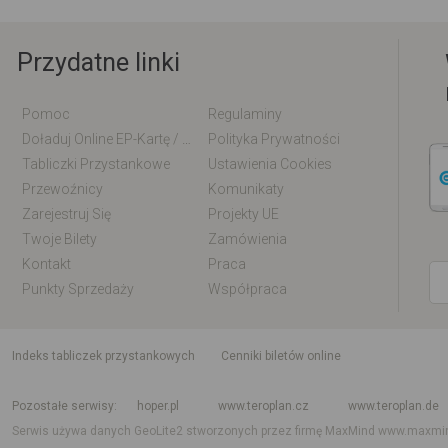
Przydatne linki
Pomoc
Regulaminy
Doładuj Online EP-Kartę / EM-Kartę
Polityka Prywatności
Tabliczki Przystankowe
Ustawienia Cookies
Przewoźnicy
Komunikaty
Zarejestruj Się
Projekty UE
Twoje Bilety
Zamówienia
Kontakt
Praca
Punkty Sprzedaży
Współpraca
indeks tabliczek przystankowych
Cenniki biletów online
Rozkład jazdy krajowy i międzynarodowy
Rozkład jazdy autobusów
Rozk
Pozostałe serwisy
hoper.pl
www.teroplan.cz
www.teroplan.de
Serwis używa danych GeoLite2 stworzonych przez firmę MaxMind
www.maxmi