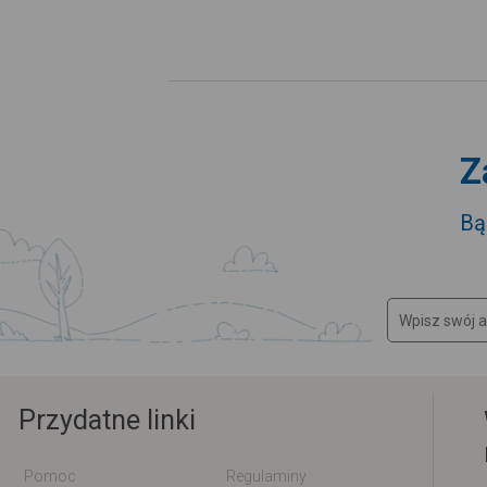
Z
Bą
Przydatne linki
Pomoc
Regulaminy