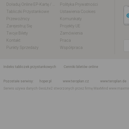
Doładuj Online EP-Kartę / EM-Kartę
Polityka Prywatności
Tabliczki Przystankowe
Ustawienia Cookies
Przewoźnicy
Komunikaty
Zarejestruj Się
Projekty UE
Twoje Bilety
Zamówienia
Kontakt
Praca
Punkty Sprzedaży
Współpraca
indeks tabliczek przystankowych
Cenniki biletów online
Rozkład jazdy krajowy i międzynarodowy
Rozkład jazdy autobusów
Rozk
Pozostałe serwisy
hoper.pl
www.teroplan.cz
www.teroplan.de
Serwis używa danych GeoLite2 stworzonych przez firmę MaxMind
www.maxmi