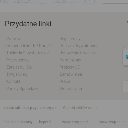
Przydatne linki
Pomoc
Regulaminy
Doładuj Online EP-Kartę / EM-Kartę
Polityka Prywatności
Tabliczki Przystankowe
Ustawienia Cookies
Przewoźnicy
Komunikaty
Zarejestruj Się
Projekty UE
Twoje Bilety
Zamówienia
Kontakt
Praca
Punkty Sprzedaży
Współpraca
indeks tabliczek przystankowych
Cenniki biletów online
Rozkład jazdy krajowy i międzynarodowy
Rozkład jazdy autobusów
Rozk
Pozostałe serwisy
hoper.pl
www.teroplan.cz
www.teroplan.de