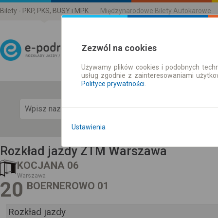
Bilety - PKP, PKS, BUSY i MPK
Międzynarodowe Bilety Autokarowe
Zezwól na cookies
Używamy plików cookies i podobnych techn
Rozkład Jazdy | Bilety
usług zgodnie z zainteresowaniami użytk
Polityce prywatności
.
Pok
Ustawienia
Rozkład jazdy ZTM Warszawa
KOCJANA 06
Warszawa
20
BOERNEROWO 01
Rozkład jazdy