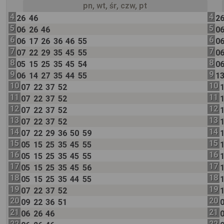
pn, wt, śr, czw, pt
4
4
26
46
2
5
5
06
26
46
0
6
6
06
17
26
36
46
55
0
7
7
07
22
29
35
45
55
0
8
8
05
15
25
35
45
54
0
9
9
06
14
27
35
44
55
1
10
10
07
22
37
52
11
11
07
22
37
52
12
12
07
22
37
52
13
13
07
22
37
52
14
14
07
22
29
36
50
59
15
15
05
15
25
35
45
55
16
16
05
15
25
35
45
55
17
17
05
15
25
35
45
56
18
18
05
15
25
35
44
55
19
19
07
22
37
52
20
20
09
22
36
51
21
21
06
26
46
22
22