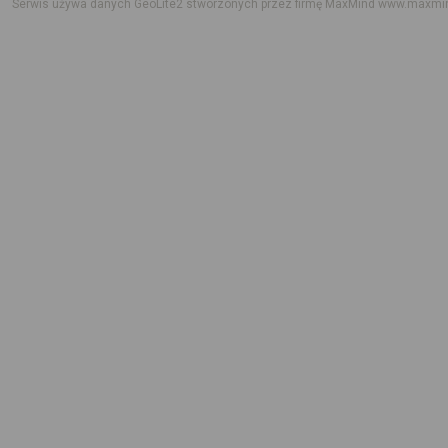
Serwis używa danych GeoLite2 stworzonych przez firmę MaxMind
www.maxmi