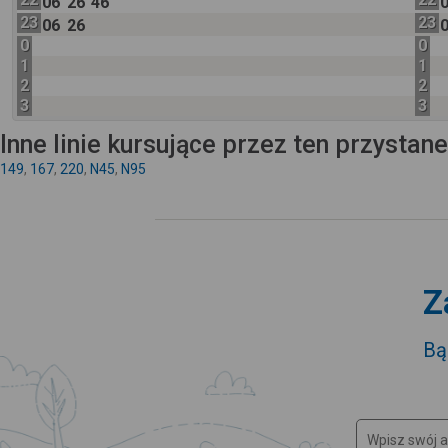
06
26
46
23
23
06
26
0
0
1
1
2
2
3
3
Inne linie kursujące przez ten przystan
149
,
167
,
220
,
N45
,
N95
Z
Bą