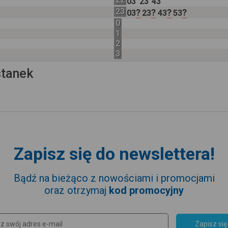
03
23
43
23
?
?
?
?
03
23
43
53
0
1
2
3
stanek
Zapisz się do newslettera!
Bądź na bieżąco z nowościami i promocjami
oraz otrzymaj
kod promocyjny
Zapisz się