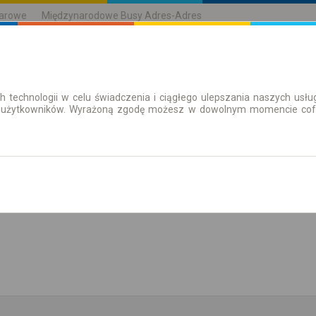
karowe
Międzynarodowe Busy Adres-Adres
h technologii w celu świadczenia i ciągłego ulepszania naszych us
| Bilety
Bilety okresowe
 użytkowników. Wyrażoną zgodę możesz w dowolnym momencie cofną
aż rozkład