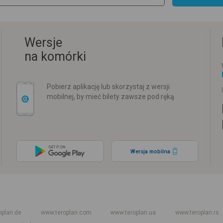
Wersje
na komórki
Pobierz aplikację lub skorzystaj z wersji
mobilnej, by mieć bilety zawsze pod ręką
Wersja mobilna
w
Rozkład jazdy PKP
Rozkład jazdy autokarów międzynarodowych
Rozkła
oplan.de
www.teroplan.com
www.teroplan.ua
www.teroplan.rs