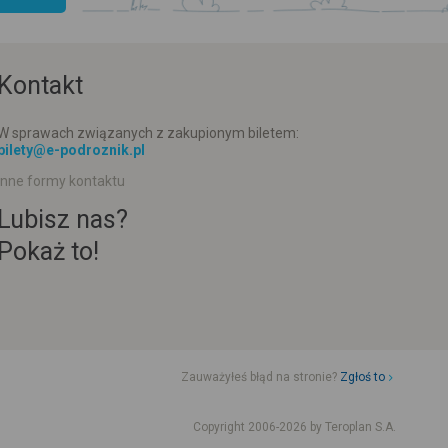
Kontakt
W sprawach związanych z zakupionym biletem:
bilety@e-podroznik.pl
Inne formy kontaktu
Lubisz nas?
Pokaż to!
Zauważyłeś błąd na stronie?
Zgłoś to
d jazdy komunikacji miejskiej
Rozkład jazdy busów od adresu-adresu
Copyright 2006-2026 by Teroplan S.A.