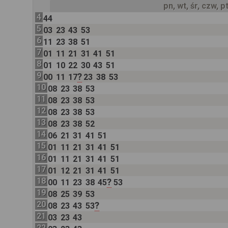
pn, wt, śr, czw, p
4
44
5
03
23
43
53
6
11
23
38
51
7
01
11
21
31
41
51
8
01
10
22
30
43
51
9
?
00
11
17
23
38
53
10
08
23
38
53
11
08
23
38
53
12
08
23
38
53
13
08
23
38
52
14
06
21
31
41
51
15
01
11
21
31
41
51
16
01
11
21
31
41
51
17
01
12
21
31
41
51
18
?
00
11
23
38
45
53
19
08
25
39
53
20
?
08
23
43
53
21
03
23
43
22