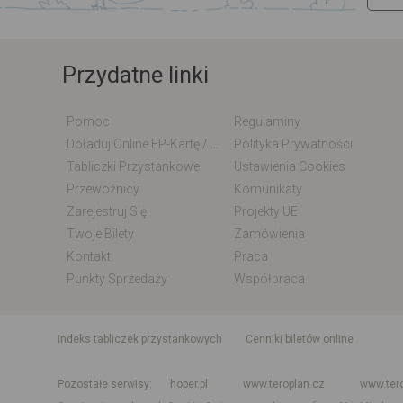
Przydatne linki
Pomoc
Regulaminy
Doładuj Online EP-Kartę / EM-Kartę
Polityka Prywatności
Tabliczki Przystankowe
Ustawienia Cookies
Przewoźnicy
Komunikaty
Zarejestruj Się
Projekty UE
Twoje Bilety
Zamówienia
Kontakt
Praca
Punkty Sprzedaży
Współpraca
indeks tabliczek przystankowych
Cenniki biletów online
Rozkład jazdy krajowy i międzynarodowy
Rozkład jazdy autobusó
Pozostałe serwisy
hoper.pl
www.teroplan.cz
www.ter