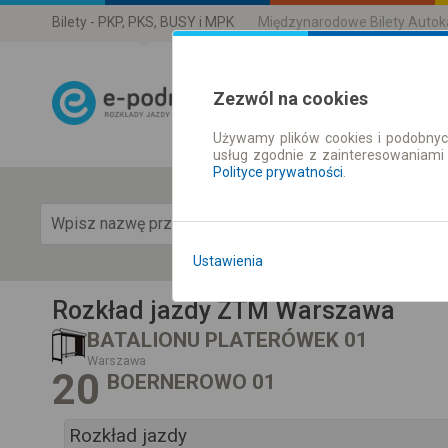
Bilety - PKP, PKS, BUSY i MPK
Międzynarodowe Bilety Auto
Zezwól na cookies
Używamy plików cookies i podobnyc
Rozkład Jazdy 
usług zgodnie z zainteresowaniami
Polityce prywatności
.
Pok
Ustawienia
Rozkład jazdy ZTM Warszawa
BATALIONU PLATERÓWEK 01
Warszawa
20
BOERNEROWO 01
Rozkład jazdy