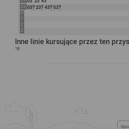
03
23
43
23
?
?
?
?
03
23
43
53
0
1
2
3
Inne linie kursujące przez ten przy
18