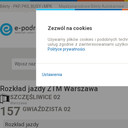
Bilety - PKP, PKS, BUSY i MPK
Międzynarodowe Bilety Autokarowe
Zezwól na cookies
Używamy plików cookies i podobnych techn
Rozkład Jazdy | Bilety
usług zgodnie z zainteresowaniami użytk
Polityce prywatności
.
Pok
Ustawienia
Rozkład jazdy ZTM Warszawa
SZCZĘŚLIWICE 02
Warszawa
157
GWIAŹDZISTA 02
Rozkład jazdy