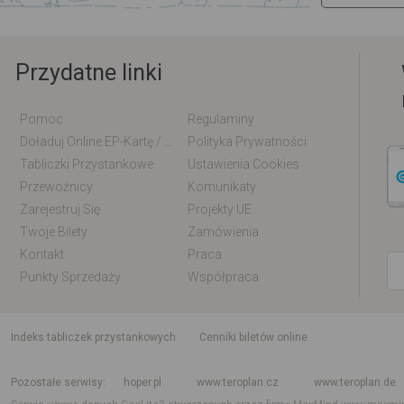
Przydatne linki
Pomoc
Regulaminy
Doładuj Online EP-Kartę / EM-Kartę
Polityka Prywatności
Tabliczki Przystankowe
Ustawienia Cookies
Przewoźnicy
Komunikaty
Zarejestruj Się
Projekty UE
Twoje Bilety
Zamówienia
Kontakt
Praca
Punkty Sprzedaży
Współpraca
indeks tabliczek przystankowych
Cenniki biletów online
Rozkład jazdy krajowy i międzynarodowy
Rozkład jazdy autobusów
Rozk
Pozostałe serwisy
hoper.pl
www.teroplan.cz
www.teroplan.de