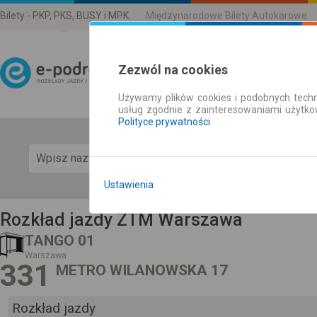
Bilety - PKP, PKS, BUSY i MPK
Międzynarodowe Bilety Autokarowe
Zezwól na cookies
Używamy plików cookies i podobnych techn
Rozkład Jazdy | Bilety
usług zgodnie z zainteresowaniami użytk
Polityce prywatności
.
Pok
Ustawienia
Rozkład jazdy ZTM Warszawa
TANGO 01
Warszawa
331
METRO WILANOWSKA 17
Rozkład jazdy