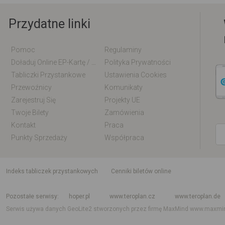
Przydatne linki
Pomoc
Regulaminy
Doładuj Online EP-Kartę / EM-Kartę
Polityka Prywatności
Tabliczki Przystankowe
Ustawienia Cookies
Przewoźnicy
Komunikaty
Zarejestruj Się
Projekty UE
Twoje Bilety
Zamówienia
Kontakt
Praca
Punkty Sprzedaży
Współpraca
indeks tabliczek przystankowych
Cenniki biletów online
Rozkład jazdy krajowy i międzynarodowy
Rozkład jazdy autobusów
Rozk
Pozostałe serwisy
hoper.pl
www.teroplan.cz
www.teroplan.de
Serwis używa danych GeoLite2 stworzonych przez firmę MaxMind
www.maxmi