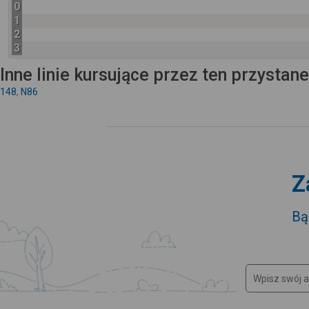
0
1
2
3
Inne linie kursujące przez ten przystan
148
,
N86
Z
Bą