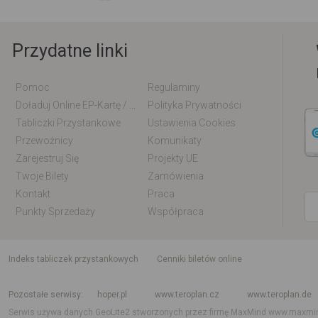
Przydatne linki
Pomoc
Regulaminy
Doładuj Online EP-Kartę / EM-Kartę
Polityka Prywatności
Tabliczki Przystankowe
Ustawienia Cookies
Przewoźnicy
Komunikaty
Zarejestruj Się
Projekty UE
Twoje Bilety
Zamówienia
Kontakt
Praca
Punkty Sprzedaży
Współpraca
indeks tabliczek przystankowych
Cenniki biletów online
Rozkład jazdy krajowy i międzynarodowy
Rozkład jazdy autobusów
Rozk
Pozostałe serwisy
hoper.pl
www.teroplan.cz
www.teroplan.de
Serwis używa danych GeoLite2 stworzonych przez firmę MaxMind
www.maxmi