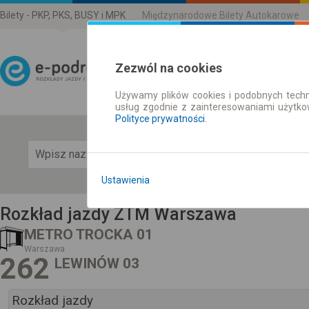
Bilety - PKP, PKS, BUSY i MPK
Międzynarodowe Bilety Autokarowe
Zezwól na cookies
Używamy plików cookies i podobnych techn
Rozkład Jazdy | Bilety
usług zgodnie z zainteresowaniami użytk
Polityce prywatności
.
Pok
Ustawienia
Rozkład jazdy ZTM Warszawa
METRO TROCKA 01
Warszawa
262
LEWINÓW 03
Rozkład jazdy