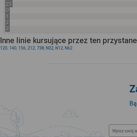
23
0
1
2
3
Inne linie kursujące przez ten przystan
120
,
140
,
156
,
212
,
738
,
N02
,
N12
,
N62
Z
Bą