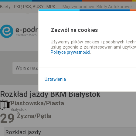
Bilety - PKP, PKS, BUSY i MPK
Międzynarodowe Bilety Autokarowe
Zezwól na cookies
Używamy plików cookies i podobnych techn
Rozkład Jazdy | Bilety
usług zgodnie z zainteresowaniami użytk
Polityce prywatności
.
Pok
Ustawienia
Rozkład jazdy BKM Białystok
Piastowska/Piasta
Białystok
29
Żyzna/Pętla
Rozkład jazdy