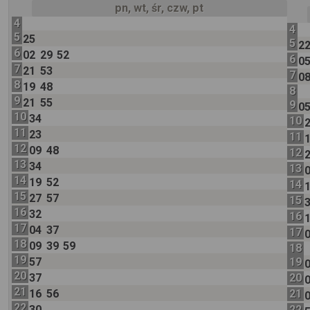
pn, wt, śr, czw, pt
4
4
5
25
5
2
6
02
29
52
6
0
7
21
53
7
0
8
19
48
8
9
21
55
9
0
10
34
10
11
23
11
12
09
48
12
13
34
13
14
19
52
14
15
27
57
15
16
32
16
17
04
37
17
18
09
39
59
18
19
57
19
20
37
20
21
16
56
21
22
30
22