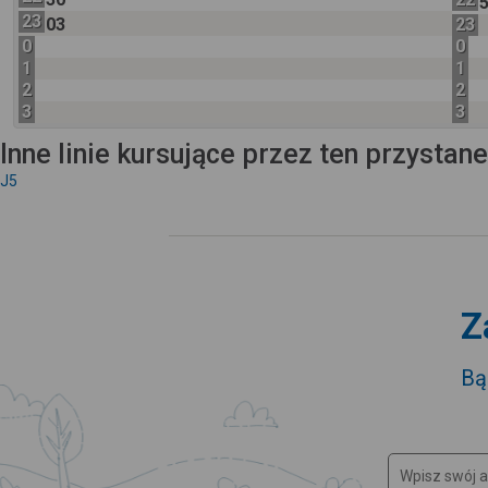
23
03
23
0
0
1
1
2
2
3
3
Inne linie kursujące przez ten przystan
J5
Z
Bą