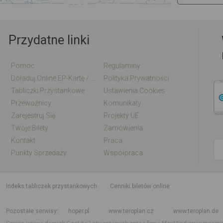
Przydatne linki
Pomoc
Regulaminy
Doładuj Online EP-Kartę / EM-Kartę
Polityka Prywatności
Tabliczki Przystankowe
Ustawienia Cookies
Przewoźnicy
Komunikaty
Zarejestruj Się
Projekty UE
Twoje Bilety
Zamówienia
Kontakt
Praca
Punkty Sprzedaży
Współpraca
indeks tabliczek przystankowych
Cenniki biletów online
Rozkład jazdy krajowy i międzynarodowy
Rozkład jazdy autobusów
Rozk
Pozostałe serwisy
hoper.pl
www.teroplan.cz
www.teroplan.de