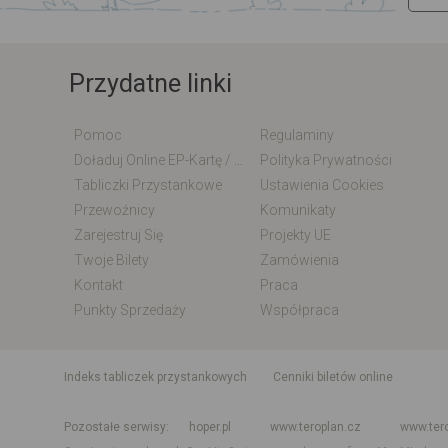
Przydatne linki
Pomoc
Regulaminy
Doładuj Online EP-Kartę / EM-Kartę
Polityka Prywatności
Tabliczki Przystankowe
Ustawienia Cookies
Przewoźnicy
Komunikaty
Zarejestruj Się
Projekty UE
Twoje Bilety
Zamówienia
Kontakt
Praca
Punkty Sprzedaży
Współpraca
indeks tabliczek przystankowych
Cenniki biletów online
Rozkład jazdy krajowy i międzynarodowy
Rozkład jazdy autobusó
Pozostałe serwisy
hoper.pl
www.teroplan.cz
www.ter