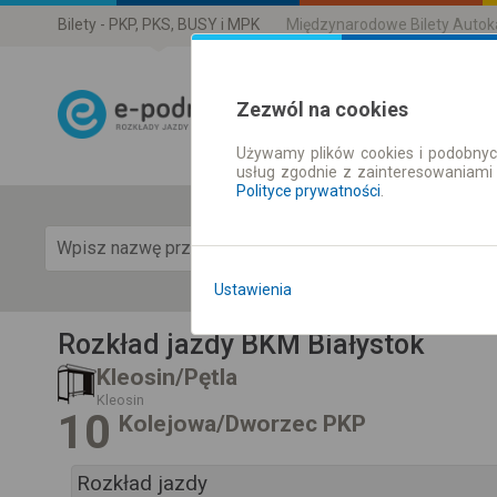
Bilety - PKP, PKS, BUSY i MPK
Międzynarodowe Bilety Auto
Zezwól na cookies
Używamy plików cookies i podobnyc
Rozkład Jazdy 
usług zgodnie z zainteresowaniami
Polityce prywatności
.
Pok
Ustawienia
Rozkład jazdy BKM Białystok
Kleosin/Pętla
Kleosin
10
Kolejowa/Dworzec PKP
Rozkład jazdy