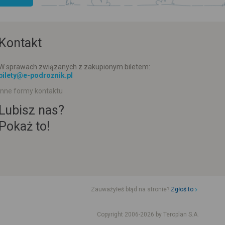
Kontakt
W sprawach związanych z zakupionym biletem:
bilety@e-podroznik.pl
Inne formy kontaktu
Lubisz nas?
Pokaż to!
Zauważyłeś błąd na stronie?
Zgłoś to
d jazdy komunikacji miejskiej
Rozkład jazdy busów od adresu-adresu
Copyright 2006-2026 by Teroplan S.A.