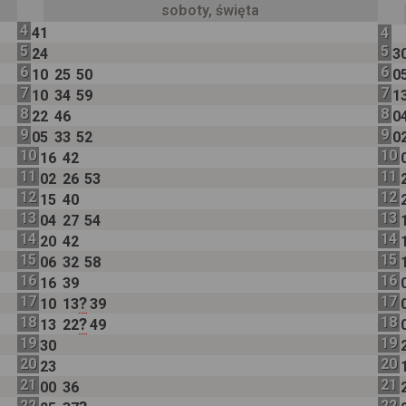
soboty, święta
4
41
4
5
5
24
3
6
6
10
25
50
0
7
7
10
34
59
1
8
8
22
46
0
9
9
05
33
52
0
10
10
16
42
11
11
02
26
53
12
12
15
40
13
13
04
27
54
14
14
20
42
15
15
06
32
58
16
16
16
39
17
17
?
10
13
39
18
18
?
13
22
49
19
19
30
20
20
23
21
21
00
36
22
22