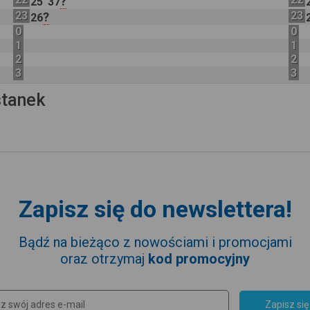
?
25
37
23
23
?
26
0
0
1
1
2
2
3
3
stanek
Zapisz się do newslettera!
Bądź na bieżąco z nowościami i promocjami
oraz otrzymaj
kod promocyjny
Zapisz się