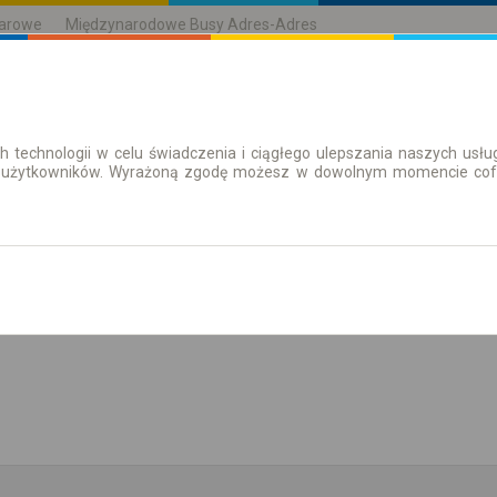
karowe
Międzynarodowe Busy Adres-Adres
h technologii w celu świadczenia i ciągłego ulepszania naszych us
| Bilety
Bilety okresowe
 użytkowników. Wyrażoną zgodę możesz w dowolnym momencie cofną
aż rozkład