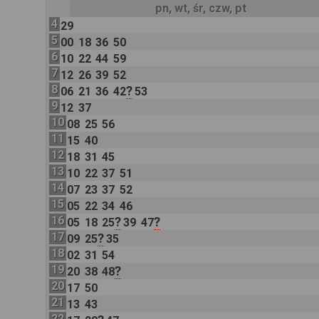
pn, wt, śr, czw, pt
4
29
5
00
18
36
50
6
10
22
44
59
7
12
26
39
52
8
?
06
21
36
42
53
9
12
37
10
08
25
56
11
15
40
12
18
31
45
13
10
22
37
51
14
07
23
37
52
15
05
22
34
46
16
?
?
05
18
25
39
47
17
?
09
25
35
18
02
31
54
19
?
20
38
48
20
17
50
21
13
43
22