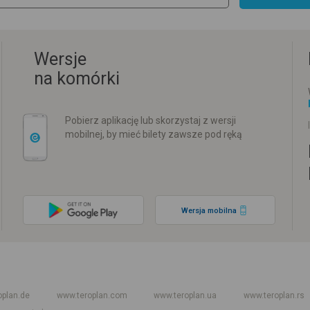
Wersje
na komórki
Pobierz aplikację lub skorzystaj z wersji
mobilnej, by mieć bilety zawsze pod ręką
Wersja mobilna
w
Rozkład jazdy PKP
Rozkład jazdy autokarów międzynarodowych
Rozkła
oplan.de
www.teroplan.com
www.teroplan.ua
www.teroplan.rs