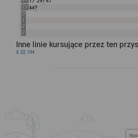
?
17
29
47
23
?
44
0
1
2
3
Inne linie kursujące przez ten przy
3
,
22
,
104