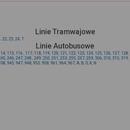
Linie Tramwajowe
1
,
22
,
23
,
24
,
T
Linie Autobusowe
114
,
115
,
116
,
117
,
118
,
119
,
120
,
121
,
122
,
123
,
124
,
125
,
126
,
127
,
128
,
245
,
246
,
247
,
248
,
249
,
250
,
251
,
253
,
255
,
257
,
259
,
306
,
310
,
315
,
319
,
938
,
945
,
947
,
948
,
955
,
958
,
961
,
964
,
967
,
A
,
B
,
D
,
K
,
N