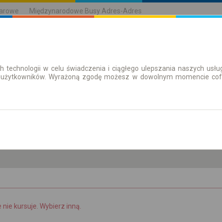
karowe
Międzynarodowe Busy Adres-Adres
h technologii w celu świadczenia i ciągłego ulepszania naszych us
| Bilety
Bilety okresowe
 użytkowników. Wyrażoną zgodę możesz w dowolnym momencie cofną
pt. 7 sie.
-- : --
e nie kursuje. Wybierz inną.