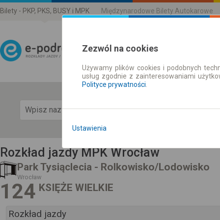
Bilety - PKP, PKS, BUSY i MPK
Międzynarodowe Bilety Autokarowe
Zezwól na cookies
Używamy plików cookies i podobnych techn
Rozkład Jazdy | Bilety
usług zgodnie z zainteresowaniami użytk
Polityce prywatności
.
Pok
Ustawienia
Rozkład jazdy MPK Wrocław
Park Tysiąclecia - Rolkowisko/Lodowisko
Wrocław
124
KSIĘŻE WIELKIE
Rozkład jazdy