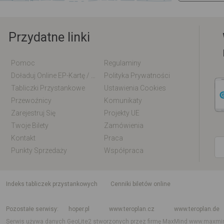
Przydatne linki
Pomoc
Regulaminy
Doładuj Online EP-Kartę / EM-Kartę
Polityka Prywatności
Tabliczki Przystankowe
Ustawienia Cookies
Przewoźnicy
Komunikaty
Zarejestruj Się
Projekty UE
Twoje Bilety
Zamówienia
Kontakt
Praca
Punkty Sprzedaży
Współpraca
indeks tabliczek przystankowych
Cenniki biletów online
Rozkład jazdy krajowy i międzynarodowy
Rozkład jazdy autobusów
Rozk
Pozostałe serwisy
hoper.pl
www.teroplan.cz
www.teroplan.de
Serwis używa danych GeoLite2 stworzonych przez firmę MaxMind
www.maxmi