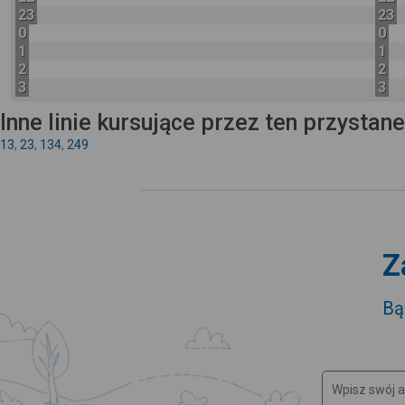
23
23
0
0
1
1
2
2
3
3
Inne linie kursujące przez ten przystan
13
,
23
,
134
,
249
Z
Bą