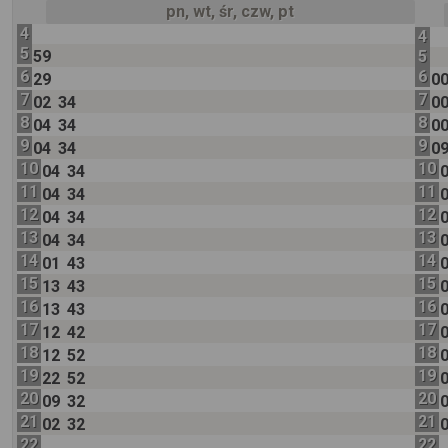
pn, wt, śr, czw, pt
4
4
5
59
5
6
6
29
0
7
7
02
34
0
8
8
04
34
0
9
9
04
34
0
10
10
04
34
11
11
04
34
12
12
04
34
13
13
04
34
14
14
01
43
15
15
13
43
16
16
13
43
17
17
12
42
18
18
12
52
19
19
22
52
20
20
09
32
21
21
02
32
22
22