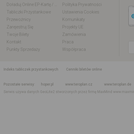
Doładuj Online EP-Kartę / EM-Kartę
Polityka Prywatności
Tabliczki Przystankowe
Ustawienia Cookies
Przewoźnicy
Komunikaty
Zarejestruj Się
Projekty UE
Twoje Bilety
Zamówienia
Kontakt
Praca
Punkty Sprzedaży
Współpraca
indeks tabliczek przystankowych
Cenniki biletów online
Rozkład jazdy krajowy i międzynarodowy
Rozkład jazdy autobusów
Rozk
Pozostałe serwisy
hoper.pl
www.teroplan.cz
www.teroplan.de
Serwis używa danych GeoLite2 stworzonych przez firmę MaxMind
www.maxmi