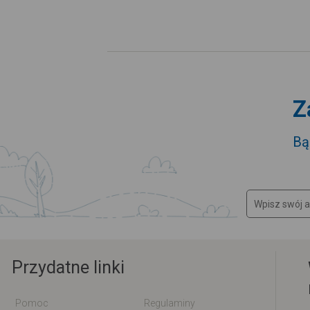
Z
Bą
Przydatne linki
Pomoc
Regulaminy