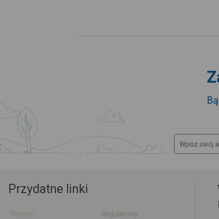
Z
Bą
Przydatne linki
Pomoc
Regulaminy