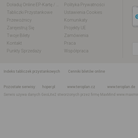
Doładuj Online EP-Kartę / EM-Kartę
Polityka Prywatności
Tabliczki Przystankowe
Ustawienia Cookies
Przewoźnicy
Komunikaty
Zarejestruj Się
Projekty UE
Twoje Bilety
Zamówienia
Kontakt
Praca
Punkty Sprzedaży
Współpraca
indeks tabliczek przystankowych
Cenniki biletów online
Rozkład jazdy krajowy i międzynarodowy
Rozkład jazdy autobusów
Rozk
Pozostałe serwisy
hoper.pl
www.teroplan.cz
www.teroplan.de
Serwis używa danych GeoLite2 stworzonych przez firmę MaxMind
www.maxmi