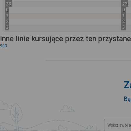
23
23
0
0
1
1
2
2
3
3
Inne linie kursujące przez ten przystan
903
Z
Bą