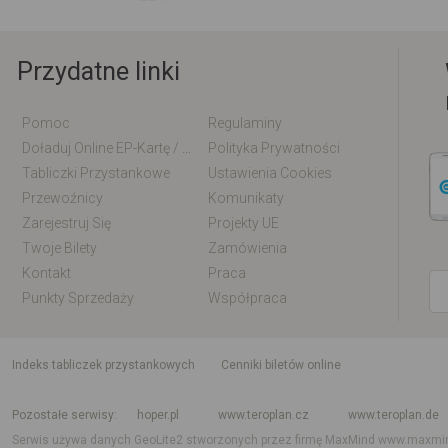
Przydatne linki
Pomoc
Regulaminy
Doładuj Online EP-Kartę / EM-Kartę
Polityka Prywatności
Tabliczki Przystankowe
Ustawienia Cookies
Przewoźnicy
Komunikaty
Zarejestruj Się
Projekty UE
Twoje Bilety
Zamówienia
Kontakt
Praca
Punkty Sprzedaży
Współpraca
indeks tabliczek przystankowych
Cenniki biletów online
Rozkład jazdy krajowy i międzynarodowy
Rozkład jazdy autobusów
Rozk
Pozostałe serwisy
hoper.pl
www.teroplan.cz
www.teroplan.de
Serwis używa danych GeoLite2 stworzonych przez firmę MaxMind
www.maxmi