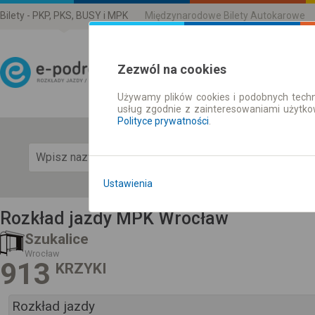
Bilety - PKP, PKS, BUSY i MPK
Międzynarodowe Bilety Autokarowe
Zezwól na cookies
Używamy plików cookies i podobnych techn
Rozkład Jazdy | Bilety
usług zgodnie z zainteresowaniami użytk
Polityce prywatności
.
Pok
Ustawienia
Rozkład jazdy MPK Wrocław
Szukalice
Wrocław
913
KRZYKI
Rozkład jazdy