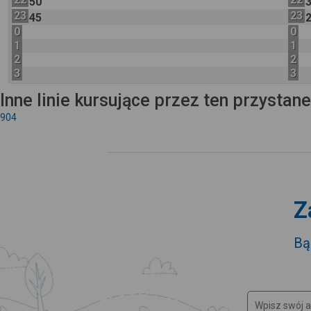
50
23
23
45
0
0
1
1
2
2
3
3
Inne linie kursujące przez ten przystan
904
Z
Bą