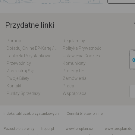
Przydatne linki
Pomoc
Regulaminy
Doładuj Online EP-Kartę / EM-Kartę
Polityka Prywatności
Tabliczki Przystankowe
Ustawienia Cookies
Przewoźnicy
Komunikaty
Zarejestruj Się
Projekty UE
Twoje Bilety
Zamówienia
Kontakt
Praca
Punkty Sprzedaży
Współpraca
indeks tabliczek przystankowych
Cenniki biletów online
Rozkład jazdy krajowy i międzynarodowy
Rozkład jazdy autobusów
Rozk
Pozostałe serwisy
hoper.pl
www.teroplan.cz
www.teroplan.de