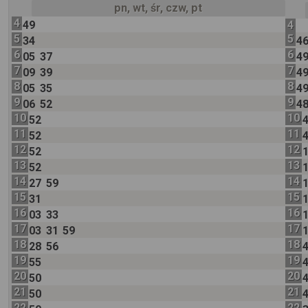
pn, wt, śr, czw, pt
4
49
4
5
5
34
4
6
6
05
37
4
7
7
09
39
4
8
8
05
35
4
9
9
06
52
4
10
10
52
11
11
52
12
12
52
13
13
52
14
14
27
59
15
15
31
16
16
03
33
17
17
03
31
59
18
18
28
56
19
19
55
20
20
50
21
21
50
22
22