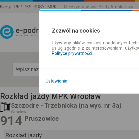
Bilety - PKP, PKS, BUSY i MPK
Międzynarodowe Bilety Autokarowe
Zezwól na cookies
Używamy plików cookies i podobnych techn
Rozkład Jazdy | Bilety
usług zgodnie z zainteresowaniami użytk
Polityce prywatności
.
Pok
Ustawienia
Rozkład jazdy MPK Wrocław
Szczodre - Trzebnicka (na wys. nr 3a)
Wrocław
914
Pruszowice
Rozkład jazdy