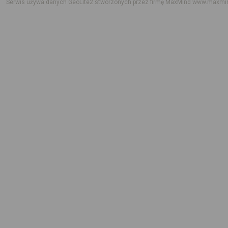
Serwis używa danych GeoLite2 stworzonych przez firmę MaxMind
www.maxmi